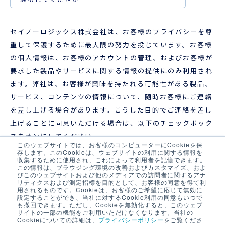
セイノーロジックス株式会社は、お客様のプライバシーを尊
重して保護するために最大限の努力を投じています。お客様
の個人情報は、お客様のアカウントの管理、およびお客様が
要求した製品やサービスに関する情報の提供にのみ利用され
ます。弊社は、お客様が興味を持たれる可能性がある製品、
サービス、コンテンツの情報について、随時お客様にご連絡
を差し上げる場合があります。こうした目的でご連絡を差し
上げることに同意いただける場合は、以下のチェックボック
スをオンにしてください。
このウェブサイトでは、お客様のコンピューターにCookieを保
存します。このCookieは、ウェブサイトの利用に関する情報を
セイノーロジックス株式会社から他の連絡を
収集するために使用され、これによって利用者を記憶できます。
この情報は、ブラウジング環境の改善およびカスタマイズ、およ
受信することに同意します。
*
びこのウェブサイトおよび他のメディアでの訪問者に関するアナ
リティクスおよび測定指標を目的として、お客様の同意を得て利
用されるものです。Cookieは、お客様のご希望に応じて無効に
設定することができ、当社に対するCookie利用の同意もいつで
も撤回できます。ただし、Cookieを無効化すると、このウェブ
サイトの一部の機能をご利用いただけなくなります。当社の
Cookieについての詳細は、
プライバシーポリシー
をご覧くださ