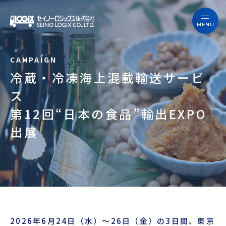
セイノーロジックスを知る
サービス
セイノーロジックスを知る
事例
冷蔵・冷凍海上混載輸送サービ
サービス
ス
お役立ちブログ
第12回“日本の食品”輸出EXPO
事例
よくあるご質問
出展
お役立ちブログ
ニュース
よくあるご質問
企業情報
ニュース
会員ログイン
2026年6月24日（水）～26日（金）の3日間、東京