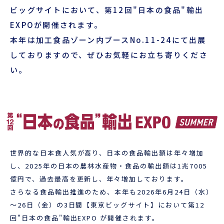
企業情報
本船スケジュール
ビッグサイトにおいて、第12回"日本の食品"輸出
EXPOが開催されます。
お役立ち資料
採用情報
本年は加工食品ゾーン内ブースNo.11-24にて出展
ENGLISH
しておりますので、ぜひお気軽にお立ち寄りくださ
ほっとひといき
い。
本船スケジュール
会員ログイン
お役立ちメニュー
（輸出）
世界的な日本食人気が高り、日本の食品輸出額は年々増加
し、2025年の日本の農林水産物・食品の輸出額は1兆7005
億円で、過去最高を更新し、年々増加しております。
お問い合わせ
さらなる食品輸出推進のため、本年も2026年6月24日（水）
～26日（金）の3日間【東京ビッグサイト】において第12
回"日本の食品"輸出EXPO が開催されます。
お役立ち資料