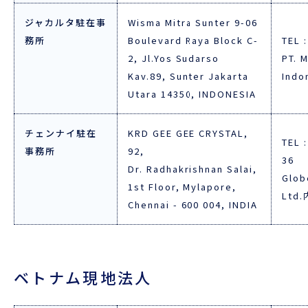
ジャカルタ駐在事
Wisma Mitra Sunter 9-06
務所
Boulevard Raya Block C-
TEL 
2, Jl.Yos Sudarso
PT. M
Kav.89, Sunter Jakarta
Indo
Utara 14350, INDONESIA
チェンナイ駐在
KRD GEE GEE CRYSTAL,
TEL :
事務所
92,
36
Dr. Radhakrishnan Salai,
Glob
1st Floor, Mylapore,
Ltd.
Chennai - 600 004, INDIA
ベトナム現地法人