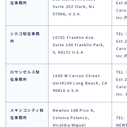
在事務所
Ext.
Suite 202 Clark, NJ
Caro
07066, U.S.A.
Inc.
シカゴ駐在事務
TEL：
10701 Franklin Ave.
所
Ext.
Suite 100 Franklin Park,
Caro
IL 60131 U.S.A
Inc.
ロサンゼルス駐
TEL：
1500 W.Carson Street
在事務所
Ext.
Unit#100 Long Beach, CA
Caro
90810 U.S.A.
Inc.
メキシコシティ駐
Newton 186 Piso 6,
在事務所
Colonia Polanco,
TEL:
Alcaldia Miguel
NEWT