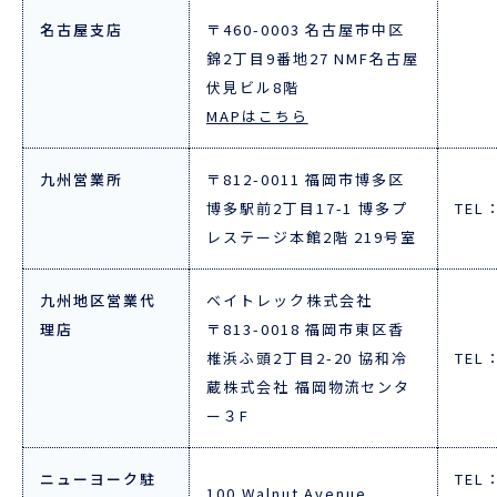
名古屋支店
〒460-0003 名古屋市中区
錦2丁目9番地27 NMF名古屋
ENGLISH
伏見ビル8階
MAPはこちら
九州営業所
〒812-0011 福岡市博多区
博多駅前2丁目17-1 博多プ
TEL：
レステージ本館2階 219号室
九州地区営業代
ベイトレック株式会社
理店
〒813-0018 福岡市東区香
椎浜ふ頭2丁目2-20 協和冷
TEL：
蔵株式会社 福岡物流センタ
ー３F
ニューヨーク駐
TEL：
100 Walnut Avenue,