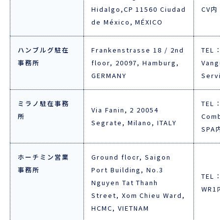
Hidalgo,CP 11560 Ciudad
CV内
de México, MÉXICO
ハンブルグ駐在
Frankenstrasse 18 / 2nd
TEL：
事務所
floor, 20097, Hamburg,
Vang
GERMANY
Serv
ミラノ駐在事務
TEL：
Via Fanin, 2 20054
所
Comb
Segrate, Milano, ITALY
SPA
ホーチミン営業
Ground floor, Saigon
事務所
Port Building, No.3
TEL：
Nguyen Tat Thanh
WR1
Street, Xom Chieu Ward,
HCMC, VIETNAM