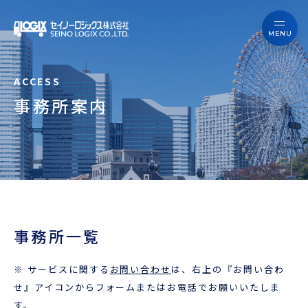
セイノーロジックスを知る
サービス
セイノーロジックスを知る
事例
事務所案内
サービス
お役立ちブログ
事例
よくあるご質問
お役立ちブログ
ニュース
事務所一覧
よくあるご質問
企業情報
※ サービスに関する
お問い合わせ
は、右上の『お問い合わ
ニュース
会員ログイン
せ』アイコンからフォームまたはお電話でお願いいたしま
す。