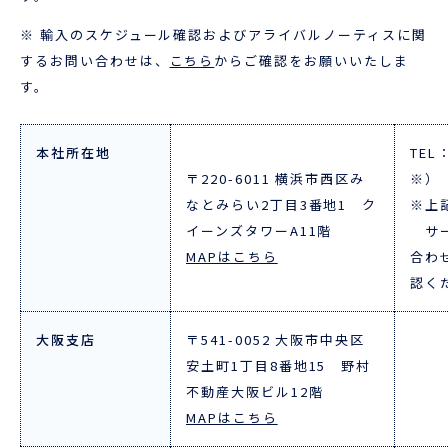
企業情報
本船スケジュール
※ 輸入のスケジュール確認およびアライバルノーティスに関
お役立ち資料
採用情報
するお問い合わせは、
こちら
からご確認をお願いいたしま
す。
ENGLISH
ほっとひといき
本社所在地
TEL
本船スケジュール
〒220-6011 横浜市西区み
※）
なとみらい2丁目3番地1 ク
※上
会員ログイン
イーンズタワーA11階
サー
MAPはこちら
合わ
お役立ちメニュー
（輸出）
認く
大阪支店
〒541-0052 大阪市中央区
安土町1丁目8番地15 野村
お問い合わせ
不動産大阪ビル12階
MAPはこちら
お役立ち資料