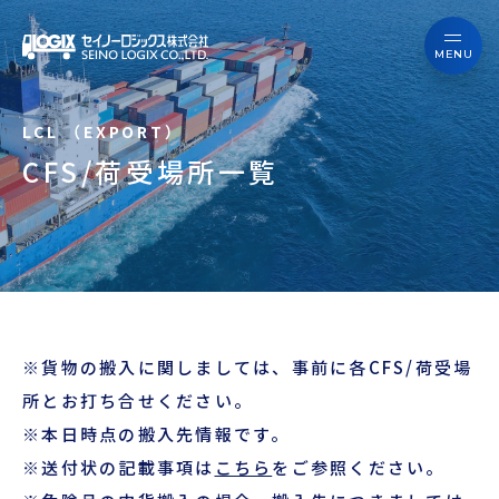
セイノーロジックスを知る
サービス
セイノーロジックスを知る
事例
CFS/荷受場所一覧
サービス
お役立ちブログ
事例
よくあるご質問
お役立ちブログ
ニュース
※貨物の搬入に関しましては、事前に各CFS/荷受場
よくあるご質問
企業情報
所とお打ち合せください。
※本日時点の搬入先情報です。
ニュース
会員ログイン
※送付状の記載事項は
こちら
をご参照ください。