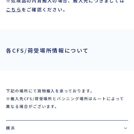
※危険品の内貨搬入の場合、搬入先につきましては
企業情報
本船スケジュール
こちら
をご確認ください。
お役立ち資料
採用情報
ENGLISH
ほっとひといき
各CFS/荷受場所情報について
本船スケジュール
会員ログイン
お役立ちメニュー
（輸出）
下記の場所にて貨物搬入を承っております。
※搬入先CFS/荷受場所とバンニング場所はルートによって
異なる場合がございます。
お問い合わせ
横浜
お役立ち資料