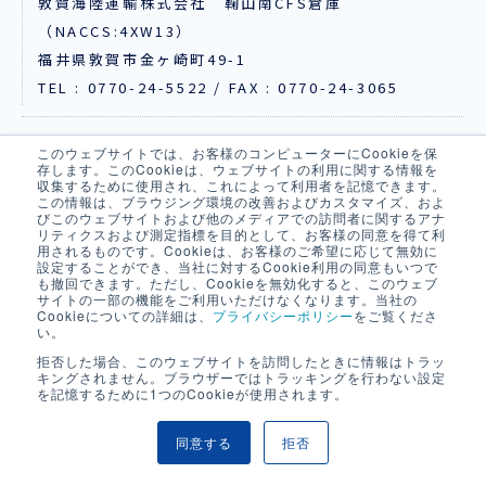
敦賀海陸運輸株式会社 鞠山南CFS倉庫
（NACCS:4XW13）
福井県敦賀市金ヶ崎町49-1
TEL : 0770-24-5522 / FAX : 0770-24-3065
福井
このウェブサイトでは、お客様のコンピューターにCookieを保
存します。このCookieは、ウェブサイトの利用に関する情報を
収集するために使用され、これによって利用者を記憶できます。
株式会社福栄倉庫
この情報は、ブラウジング環境の改善およびカスタマイズ、およ
（NACCS:4YW16）
びこのウェブサイトおよび他のメディアでの訪問者に関するアナ
リティクスおよび測定指標を目的として、お客様の同意を得て利
福井県福井市堀の宮1-608
用されるものです。Cookieは、お客様のご希望に応じて無効に
設定することができ、当社に対するCookie利用の同意もいつで
TEL : 0776-23-4576 / FAX : 0776-23-4267
も撤回できます。ただし、Cookieを無効化すると、このウェブ
サイトの一部の機能をご利用いただけなくなります。当社の
Cookieについての詳細は、
プライバシーポリシー
をご覧くださ
い。
京都舞鶴
拒否した場合、このウェブサイトを訪問したときに情報はトラッ
貨物搬入先
キングされません。ブラウザーではトラッキングを行わない設定
を記憶するために1つのCookieが使用されます。
飯野港運株式会社
（NACCS:4UD53）
同意する
拒否
京都府舞鶴市下安久 舞鶴国際ふ頭 飯野CFS