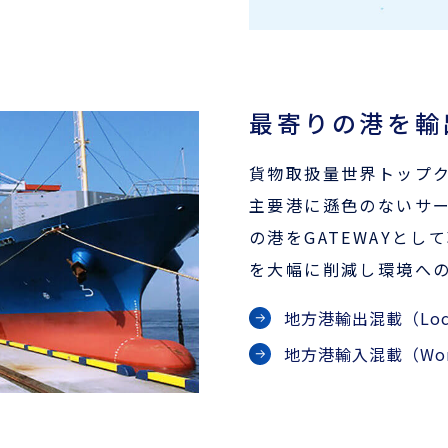
最寄りの港を輸
貨物取扱量世界トップ
主要港に遜色のないサ
の港をGATEWAYと
を大幅に削減し環境へ
地方港輸出混載（Loca
地方港輸入混載（Worl