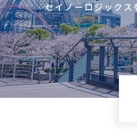
セイノーロジックス
国際物流でお困りの方
事例
お役立ちブログ
よくあるご質問
ニュース
航路・エリア情報/お知らせ
サーチャージ変更情報
企業情報