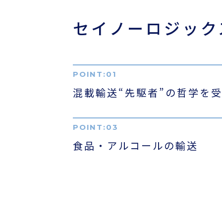
セイノーロジック
採用情報
ほっとひといき
コーヒーブレイク
混載輸送“先駆者”の
哲学を
今日は何の日
食品・アルコールの輸送
お問い合わせ