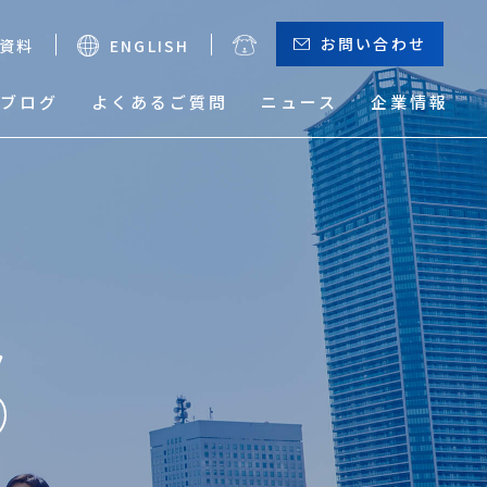
お問い合わせ
資料
ENGLISH
ブログ
よくあるご質問
ニュース
企業情報
お役立ちメニュー
（輸出）
サーチャージ一覧
貨物トレース
本船動静と換算レート
危険品取り扱い実績検索
サービスマップ