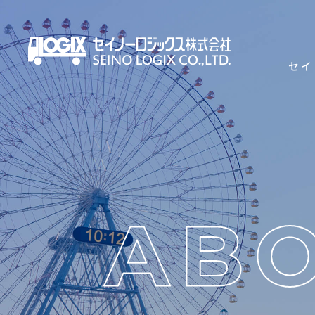
セイ
セイノーロジックスを知
サービス
輸出海上混載輸送（LCL）
輸入海上混載輸送（LCL）
Asian Express Service(HDS)
コンテナ輸送（輸出・輸入）