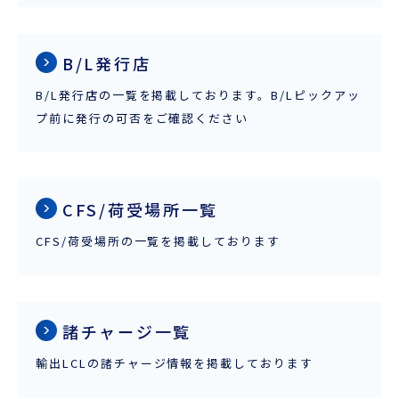
企業情報
本船スケジュール
お役立ち資料
採用情報
B/L発行店
ENGLISH
B/L発行店の一覧を掲載しております。B/Lピックアッ
ほっとひといき
プ前に発行の可否をご確認ください
本船スケジュール
会員ログイン
CFS/荷受場所一覧
CFS/荷受場所の一覧を掲載しております
お役立ちメニュー
（輸出）
お問い合わせ
諸チャージ一覧
輸出LCL
の諸チャージ情報を掲載しております
お役立ち資料