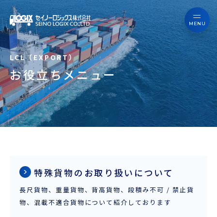
セイノーロジックスを知る
サービス
セイノーロジックスを知る
事例
お役立ちメニュー
サービス
お役立ちブログ
事例
よくあるご質問
お役立ちブログ
ニュース
よくあるご質問
企業情報
特殊貨物のお取り扱いについて
長尺貨物、重量貨物、背高貨物、段積み不可 / 禁止貨
ニュース
会員ログイン
物、混載不適合貨物について紹介しております