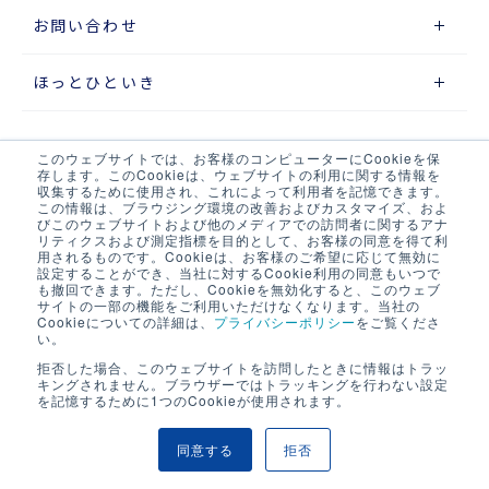
お問い合わせ
ほっとひといき
このウェブサイトでは、お客様のコンピューターにCookieを保
サイトマップ
存します。このCookieは、ウェブサイトの利用に関する情報を
収集するために使用され、これによって利用者を記憶できます。
この情報は、ブラウジング環境の改善およびカスタマイズ、およ
プライバシーポリシー
びこのウェブサイトおよび他のメディアでの訪問者に関するアナ
リティクスおよび測定指標を目的として、お客様の同意を得て利
ウェブアクセシビリティポリシー
用されるものです。Cookieは、お客様のご希望に応じて無効に
設定することができ、当社に対するCookie利用の同意もいつで
も撤回できます。ただし、Cookieを無効化すると、このウェブ
当サイト・当社システムについて
サイトの一部の機能をご利用いただけなくなります。当社の
Cookieについての詳細は、
プライバシーポリシー
をご覧くださ
い。
LOGIX NET会員について
拒否した場合、このウェブサイトを訪問したときに情報はトラッ
キングされません。ブラウザーではトラッキングを行わない設定
LOGIX NET会員規約
を記憶するために1つのCookieが使用されます。
同意する
拒否
COPYRIGHT © SEINO LOGIX CO .,LTD. ALL RIGHTS RESERVED