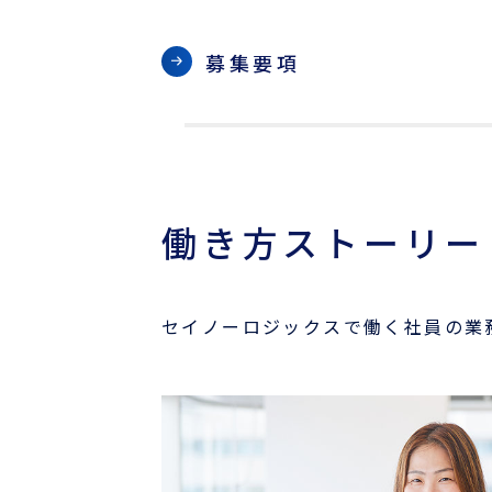
国際物流でお困りの方
募集要項
事例
お役立ちブログ
働き方ストーリー
よくあるご質問
ニュース
セイノーロジックスで働く社員の業
航路・エリア情報/お知らせ
サーチャージ変更情報
企業情報