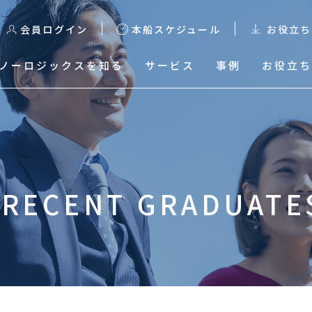
会員ログイン
本船スケジュール
お役立ち
ノーロジックスを知る
サービス
事例
お役立ち
る
本船スケジュール
輸出スケジュール検索
& RECENT GRADUA
輸出Excelスケジュールダ
ウンロード
輸入混載貨物トレース
輸入HDS Excelスケジュ
ールダウンロード