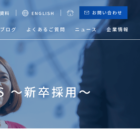
お問い合わせ
資料
ENGLISH
ブログ
よくあるご質問
ニュース
企業情報
お役立ちメニュー
（輸出）
TES ～新卒採用～
サーチャージ一覧
貨物トレース
本船動静と換算レート
危険品取り扱い実績検索
サービスマップ