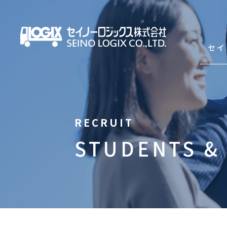
セイ
セイノーロジックスを知
STUDENTS 
サービス
輸出海上混載輸送（LCL）
輸入海上混載輸送（LCL）
Asian Express Service(HDS)
コンテナ輸送（輸出・輸入）