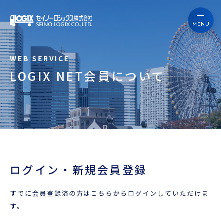
セイノーロジックスを知る
サービス
セイノーロジックスを知る
事例
LOGIX NET会員について
サービス
お役立ちブログ
事例
よくあるご質問
お役立ちブログ
ニュース
ログイン・新規会員登録
よくあるご質問
企業情報
すでに会員登録済の方はこちらからログインしていただけま
ニュース
会員ログイン
す。