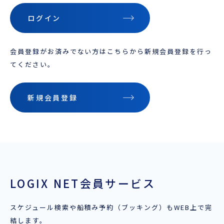
企業情報
本船スケジュール
ログイン
お役立ち資料
採用情報
ENGLISH
会員登録がお済みでない方はこちらから新規会員登録を行っ
ほっとひといき
てください。
本船スケジュール
新規会員登録
会員ログイン
お役立ちメニュー
（輸出）
LOGIX NET会員サービス
お問い合わせ
スケジュール検索や船積み予約（ブッキング）もWEB上で完
結します。
お役立ち資料