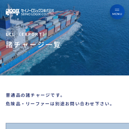
セイノーロジックスを知る
サービス
セイノーロジックスを知る
事例
諸チャージ一覧
サービス
お役立ちブログ
事例
よくあるご質問
お役立ちブログ
ニュース
普通品の諸チャージです。
よくあるご質問
企業情報
危険品・リーファーは別途お問い合わせ下さい。
ニュース
会員ログイン