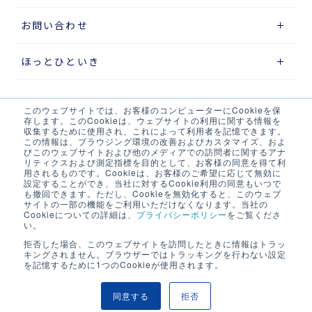
お問い合わせ
ほっとひといき
このウェブサイトでは、お客様のコンピューターにCookieを保
サイトマップ
存します。このCookieは、ウェブサイトの利用に関する情報を
収集するために使用され、これによって利用者を記憶できます。
この情報は、ブラウジング環境の改善およびカスタマイズ、およ
プライバシーポリシー
びこのウェブサイトおよび他のメディアでの訪問者に関するアナ
リティクスおよび測定指標を目的として、お客様の同意を得て利
ウェブアクセシビリティポリシー
用されるものです。Cookieは、お客様のご希望に応じて無効に
設定することができ、当社に対するCookie利用の同意もいつで
も撤回できます。ただし、Cookieを無効化すると、このウェブ
当サイト・当社システムについて
サイトの一部の機能をご利用いただけなくなります。当社の
Cookieについての詳細は、
プライバシーポリシー
をご覧くださ
い。
LOGIX NET会員について
拒否した場合、このウェブサイトを訪問したときに情報はトラッ
キングされません。ブラウザーではトラッキングを行わない設定
LOGIX NET会員規約
を記憶するために1つのCookieが使用されます。
同意する
拒否
COPYRIGHT © SEINO LOGIX CO .,LTD. ALL RIGHTS RESERVED