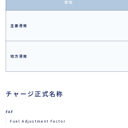
企業情報
受地
本船スケジュール
お役立ち資料
採用情報
主要港発
ENGLISH
ほっとひといき
本船スケジュール
地方港発
会員ログイン
お役立ちメニュー
（輸出）
チャージ正式名称
お問い合わせ
FAF
Fuel Adjustment Factor
お役立ち資料