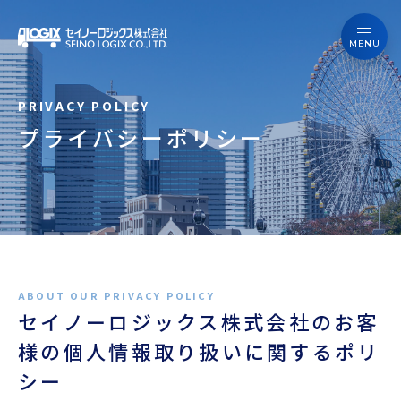
セイノーロジックスを知る
サービス
セイノーロジックスを知る
事例
プライバシーポリシー
サービス
お役立ちブログ
事例
よくあるご質問
お役立ちブログ
ニュース
よくあるご質問
企業情報
セイノーロジックス株式会社のお客
様の個人情報取り扱いに関するポリ
ニュース
会員ログイン
シー