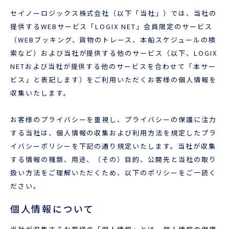
企業情報
本船スケジュール
セイノーロジックス株式会社（以下「当社」）では、当社の
提供するWEBサービス「LOGIX NET」会員限定のサービス
お役立ち資料
採用情報
（WEBブッキング、貨物のトレース、本船スケジュールの検
ENGLISH
索など）および当社が提供する他のサービス（以下、LOGIX
ほっとひといき
NETおよび当社が提供する他のサービスを合わせて「本サー
ビス」と表記します）をご利用いただくお客様の個人情報を
本船スケジュール
収集いたします。
会員ログイン
お客様のプライバシーを重視し、プライバシーの保護に注力
する当社は、個人情報の収集および利用方法を規定したプラ
お役立ちメニュー
（輸出）
イバシーポリシーを下記の通り規定いたします。当社が収集
する情報の種類、用途、（その）目的、公開先と当社の取り
扱い方法をご理解いただくため、以下のポリシーをご一読く
ださい。
お問い合わせ
個人情報について
お役立ち資料