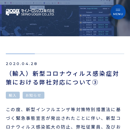
セイノーロジックスを知る
サービス
セイノーロジックスを知る
事例
サービス
お役立ちブログ
2020.04.28
事例
よくあるご質問
（輸入）新型コロナウィルス感染症対
策における弊社対応について③
お役立ちブログ
ニュース
輸入
お知らせ
よくあるご質問
企業情報
この度、新型インフルエンザ等対策特別措置法に基
ニュース
づく緊急事態宣言が発出されたことに伴い、新型コ
会員ログイン
ロナウィルス感染拡大の防止、弊社従業員、及びお