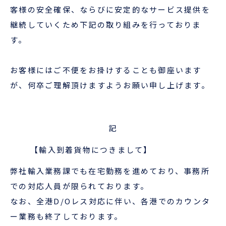
企業情報
本船スケジュール
客様の安全確保、ならびに安定的なサービス提供を
継続していくため下記の取り組みを行っておりま
お役立ち資料
採用情報
す。
ENGLISH
ほっとひといき
お客様にはご不便をお掛けすることも御座います
が、何卒ご理解頂けますようお願い申し上げます。
本船スケジュール
会員ログイン
記
お役立ちメニュー
（輸出）
【輸入到着貨物につきまして】
弊社輸入業務課でも在宅勤務を進めており、事務所
お問い合わせ
での対応人員が限られております。
なお、全港D/Oレス対応に伴い、各港でのカウンタ
ー業務も終了しております。
お役立ち資料