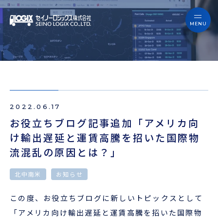
セイノーロジックスを知る
サービス
セイノーロジックスを知る
事例
サービス
お役立ちブログ
2022.06.17
事例
よくあるご質問
お役立ちブログ記事追加「アメリカ向
け輸出遅延と運賃高騰を招いた国際物
お役立ちブログ
ニュース
流混乱の原因とは？」
よくあるご質問
企業情報
北中南米
お知らせ
ニュース
この度、お役立ちブログに新しいトピックスとして
会員ログイン
「アメリカ向け輸出遅延と運賃高騰を招いた国際物