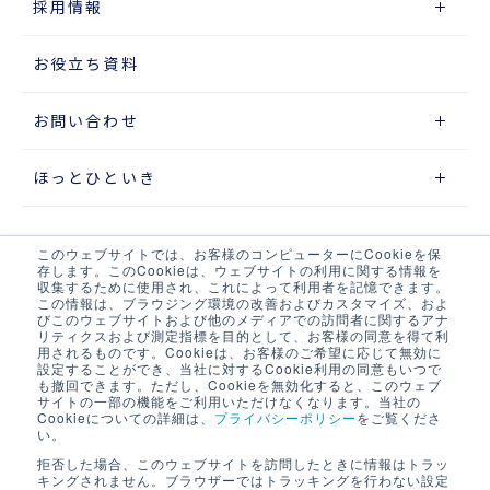
採用情報
お役立ち資料
お問い合わせ
ほっとひといき
このウェブサイトでは、お客様のコンピューターにCookieを保
サイトマップ
存します。このCookieは、ウェブサイトの利用に関する情報を
収集するために使用され、これによって利用者を記憶できます。
この情報は、ブラウジング環境の改善およびカスタマイズ、およ
プライバシーポリシー
びこのウェブサイトおよび他のメディアでの訪問者に関するアナ
リティクスおよび測定指標を目的として、お客様の同意を得て利
ウェブアクセシビリティポリシー
用されるものです。Cookieは、お客様のご希望に応じて無効に
設定することができ、当社に対するCookie利用の同意もいつで
も撤回できます。ただし、Cookieを無効化すると、このウェブ
当サイト・当社システムについて
サイトの一部の機能をご利用いただけなくなります。当社の
Cookieについての詳細は、
プライバシーポリシー
をご覧くださ
い。
LOGIX NET会員について
拒否した場合、このウェブサイトを訪問したときに情報はトラッ
キングされません。ブラウザーではトラッキングを行わない設定
LOGIX NET会員規約