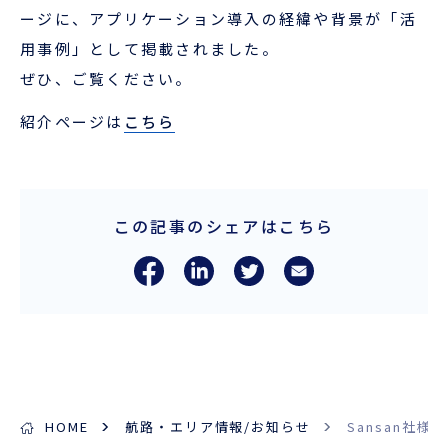
企業情報
本船スケジュール
ージに、アプリケーション導入の経緯や背景が「活
用事例」として掲載されました。
お役立ち資料
採用情報
ぜひ、ご覧ください。
ENGLISH
ほっとひといき
紹介ページは
こちら
本船スケジュール
この記事のシェアはこちら
会員ログイン
お役立ちメニュー
（輸出）
お問い合わせ
HOME
航路・エリア情報/お知らせ
Sansan社
お役立ち資料