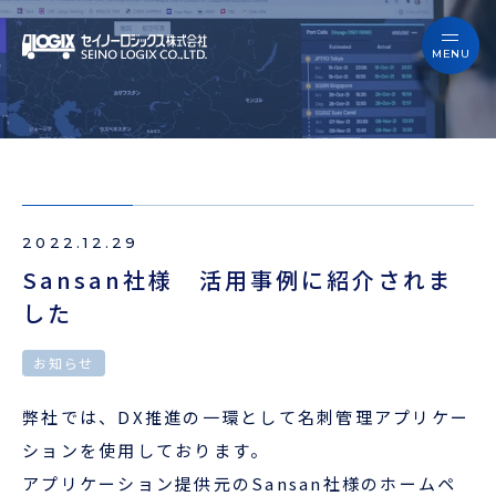
セイノーロジックスを知る
サービス
セイノーロジックスを知る
事例
サービス
お役立ちブログ
2022.12.29
事例
よくあるご質問
Sansan社様 活用事例に紹介されま
した
お役立ちブログ
ニュース
お知らせ
よくあるご質問
企業情報
弊社では、DX推進の一環として名刺管理アプリケー
ニュース
ションを使用しております。
会員ログイン
アプリケーション提供元のSansan社様のホームペ