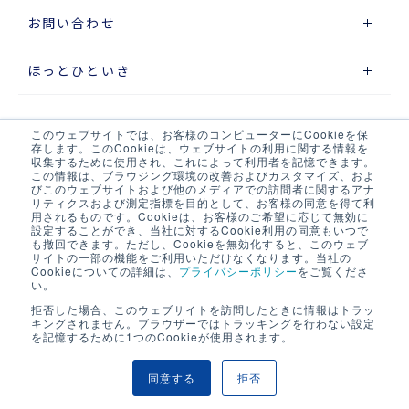
お問い合わせ
ほっとひといき
このウェブサイトでは、お客様のコンピューターにCookieを保
サイトマップ
存します。このCookieは、ウェブサイトの利用に関する情報を
収集するために使用され、これによって利用者を記憶できます。
この情報は、ブラウジング環境の改善およびカスタマイズ、およ
プライバシーポリシー
びこのウェブサイトおよび他のメディアでの訪問者に関するアナ
リティクスおよび測定指標を目的として、お客様の同意を得て利
ウェブアクセシビリティポリシー
用されるものです。Cookieは、お客様のご希望に応じて無効に
設定することができ、当社に対するCookie利用の同意もいつで
も撤回できます。ただし、Cookieを無効化すると、このウェブ
当サイト・当社システムについて
サイトの一部の機能をご利用いただけなくなります。当社の
Cookieについての詳細は、
プライバシーポリシー
をご覧くださ
い。
LOGIX NET会員について
拒否した場合、このウェブサイトを訪問したときに情報はトラッ
キングされません。ブラウザーではトラッキングを行わない設定
LOGIX NET会員規約
を記憶するために1つのCookieが使用されます。
同意する
拒否
COPYRIGHT © SEINO LOGIX CO .,LTD. ALL RIGHTS RESERVED