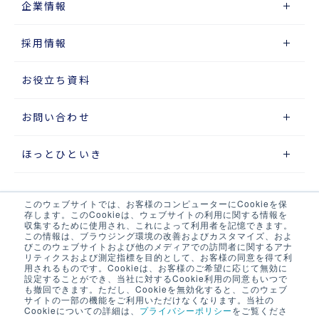
企業情報
採用情報
お役立ち資料
お問い合わせ
ほっとひといき
このウェブサイトでは、お客様のコンピューターにCookieを保
サイトマップ
存します。このCookieは、ウェブサイトの利用に関する情報を
収集するために使用され、これによって利用者を記憶できます。
この情報は、ブラウジング環境の改善およびカスタマイズ、およ
プライバシーポリシー
びこのウェブサイトおよび他のメディアでの訪問者に関するアナ
リティクスおよび測定指標を目的として、お客様の同意を得て利
ウェブアクセシビリティポリシー
用されるものです。Cookieは、お客様のご希望に応じて無効に
設定することができ、当社に対するCookie利用の同意もいつで
も撤回できます。ただし、Cookieを無効化すると、このウェブ
当サイト・当社システムについて
サイトの一部の機能をご利用いただけなくなります。当社の
Cookieについての詳細は、
プライバシーポリシー
をご覧くださ