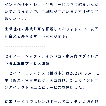
企業情報
本船スケジュール
インド向けダイレクト混載サービス
をご紹介いただ
いておりますので、ご興味がございます方はぜひご
お役立ち資料
採用情報
覧ください。
ENGLISH
ほっとひといき
出版社様に掲載許可を頂戴しておりますので、以下
に全文を掲載させていただきます。
本船スケジュール
---------------------
会員ログイン
セイノーロジックス、インド西・東岸向けダイレク
ト海上混載サービス開始
お役立ちメニュー
（輸出）
セイノーロジックス（横浜市）は2023年５月、日
本（関東・名古屋受け／関西受け）からのインド向
お問い合わせ
けダイレクト海上混載サービスを開始した。
従来サービスではシンガポールでコンテナの詰め替
お役立ち資料