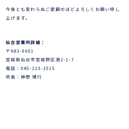
企業情報
本船スケジュール
今後とも変わらぬご愛顧のほどよろしくお願い申し
お役立ち資料
採用情報
上げます。
ENGLISH
ほっとひといき
仙台営業所詳細：
本船スケジュール
〒983-0001
宮城県仙台市宮城野区港2-1-7
会員ログイン
電話：
045-223-2515
所長：神野 博行
お役立ちメニュー
（輸出）
お問い合わせ
お役立ち資料