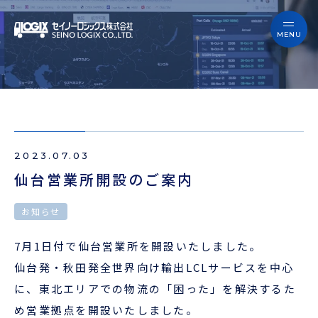
セイノーロジックスを知る
サービス
セイノーロジックスを知る
事例
サービス
お役立ちブログ
2023.07.03
事例
よくあるご質問
仙台営業所開設のご案内
お役立ちブログ
ニュース
お知らせ
よくあるご質問
7月1日付で仙台営業所を開設いたしました。
企業情報
仙台発・秋田発全世界向け輸出LCLサービスを中心
ニュース
に、東北エリアでの物流の「困った」を解決するた
会員ログイン
め営業拠点を開設いたしました。