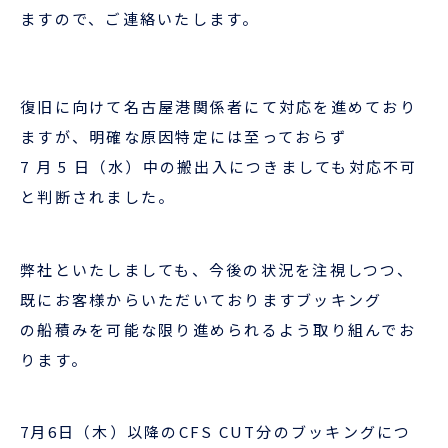
企業情報
本船スケジュール
ますので、ご連絡いたします。
お役立ち資料
採用情報
ENGLISH
復旧に向けて名古屋港関係者にて対応を進めており
ほっとひといき
ますが、明確な原因特定には至っておらず
7 月 5 日（水）中の搬出入につきましても対応不可
本船スケジュール
と判断されました。
会員ログイン
弊社といたしましても、今後の状況を注視しつつ、
お役立ちメニュー
（輸出）
既にお客様からいただいておりますブッキング
の船積みを可能な限り進められるよう取り組んでお
ります。
お問い合わせ
7月6日（木）以降のCFS CUT分のブッキングにつ
お役立ち資料