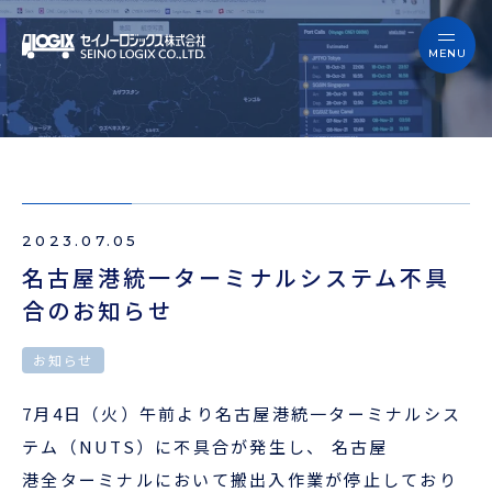
セイノーロジックスを知る
サービス
セイノーロジックスを知る
事例
サービス
お役立ちブログ
2023.07.05
事例
よくあるご質問
名古屋港統一ターミナルシステム不具
合のお知らせ
お役立ちブログ
ニュース
お知らせ
よくあるご質問
企業情報
7月4日（火）午前より名古屋港統一ターミナルシス
ニュース
テム（NUTS）に不具合が発生し、 名古屋
会員ログイン
港全ターミナルにおいて搬出入作業が停止しており