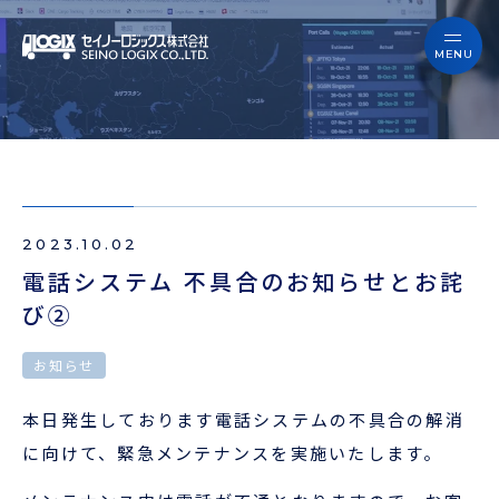
セイノーロジックスを知る
サービス
セイノーロジックスを知る
事例
サービス
お役立ちブログ
2023.10.02
事例
よくあるご質問
電話システム 不具合のお知らせとお詫
び②
お役立ちブログ
ニュース
お知らせ
よくあるご質問
企業情報
本日発生しております電話システムの不具合の解消
ニュース
に向けて、緊急メンテナンスを実施いたします。
会員ログイン