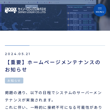
セイノーロジックスを知る
サービス
セイノーロジックスを知る
事例
サービス
お役立ちブログ
2024.05.21
事例
よくあるご質問
​【重要】ホームページメンテナンスの
お知らせ
お役立ちブログ
ニュース
お知らせ
よくあるご質問
企業情報
掲題の通り、
以下の日程でシステムのサーバーメン
ニュース
テナンスが実施されます。
会員ログイン
これに伴い、
一時的に接続不可になる可能性があり