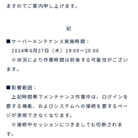
企業情報
本船スケジュール
ますのでご案内申し上げ
ます。
お役立ち資料
採用情報
記
ENGLISH
ほっとひといき
■サーバーメンテナンス実施時間：
2024年6月27日（木）19:00～20:00
本船スケジュール
※状況により作業時間は前後する可能性がござい
ます。
会員ログイン
お役立ちメニュー
（輸出）
■影響範囲：
上記時間帯でメンテナンス作業中は、ログインを
要する機能、
およびシステムへの接続を要するペー
お問い合わせ
ジが使用できなくなります。
※接続中セッションにつきましても切断されま
す。
お役立ち資料