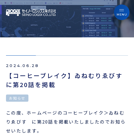
セイノーロジックスを知る
サービス
セイノーロジックスを知る
事例
サービス
お役立ちブログ
2024.06.28
事例
よくあるご質問
【コーヒーブレイク】ゐねむりゑびす
に第20話を掲載
お役立ちブログ
ニュース
お知らせ
よくあるご質問
企業情報
この度、ホームページのコーヒーブレイク＞ゐねむ
ニュース
りゑびす に第20話を掲載いたしましたのでお知ら
会員ログイン
せいたします。