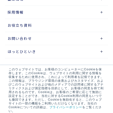
採用情報
お役立ち資料
お問い合わせ
ほっとひといき
このウェブサイトでは、お客様のコンピューターにCookieを保
サイトマップ
存します。このCookieは、ウェブサイトの利用に関する情報を
収集するために使用され、これによって利用者を記憶できます。
この情報は、ブラウジング環境の改善およびカスタマイズ、およ
プライバシーポリシー
びこのウェブサイトおよび他のメディアでの訪問者に関するアナ
リティクスおよび測定指標を目的として、お客様の同意を得て利
ウェブアクセシビリティポリシー
用されるものです。Cookieは、お客様のご希望に応じて無効に
設定することができ、当社に対するCookie利用の同意もいつで
も撤回できます。ただし、Cookieを無効化すると、このウェブ
当サイト・当社システムについて
サイトの一部の機能をご利用いただけなくなります。当社の
Cookieについての詳細は、
プライバシーポリシー
をご覧くださ
い。
LOGIX NET会員について