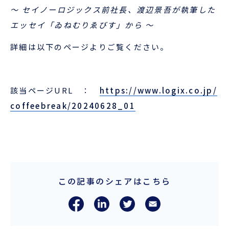
企業情報
本船スケジュール
～ セイノーロジックス前社長、渡辺景吾が執筆した
エッセイ「ゐねむりゑびす」から ～
お役立ち資料
採用情報
詳細は以下のページよりご覧ください。
ENGLISH
ほっとひといき
本船スケジュール
該当ページURL ：
https://www.logix.co.jp/
coffeebreak/20240628_01
会員ログイン
お役立ちメニュー
（輸出）
この記事のシェアはこちら
お問い合わせ
お役立ち資料