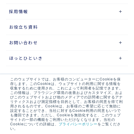
採用情報
お役立ち資料
お問い合わせ
ほっとひといき
このウェブサイトでは、お客様のコンピューターにCookieを保
サイトマップ
存します。このCookieは、ウェブサイトの利用に関する情報を
収集するために使用され、これによって利用者を記憶できます。
この情報は、ブラウジング環境の改善およびカスタマイズ、およ
プライバシーポリシー
びこのウェブサイトおよび他のメディアでの訪問者に関するアナ
リティクスおよび測定指標を目的として、お客様の同意を得て利
ウェブアクセシビリティポリシー
用されるものです。Cookieは、お客様のご希望に応じて無効に
設定することができ、当社に対するCookie利用の同意もいつで
も撤回できます。ただし、Cookieを無効化すると、このウェブ
当サイト・当社システムについて
サイトの一部の機能をご利用いただけなくなります。当社の
Cookieについての詳細は、
プライバシーポリシー
をご覧くださ
い。
LOGIX NET会員について