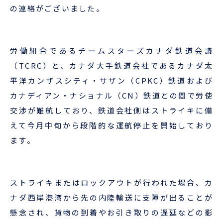
企業情報
本船スケジュール
の連絡がございました。
お役立ち資料
採用情報
ENGLISH
労働組合であるチームスターズカナダ鉄道会議
ほっとひといき
（
TCRC
）と、カナダ大手鉄道会社であるカナダ太
平洋カンザスシティ・サザン（
CPKC
）鉄道および
本船スケジュール
カナディアン・ナショナル（
CN
）鉄道との間で労使
交渉が難航しており、鉄道会社側はストライキに備
会員ログイン
えて今月中旬から段階的な運航停止を開始しており
お役立ちメニュー
（輸出）
ます。
ストライキまたはロックアウトが行われた場合、カ
お問い合わせ
ナダ西岸港湾から先の内陸輸送に支障が出ることが
懸念され、貨物の到着やお引き取りの遅延などの影
お役立ち資料