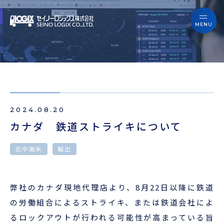
セイノーロジックスを知る
サービス
セイノーロジックスを知る
事例
サービス
お役立ちブログ
2024.08.20
事例
よくあるご質問
カナダ 鉄道ストライキについて
お役立ちブログ
ニュース
北中南米
輸出
よくあるご質問
企業情報
弊社のカナダ現地代理店より、
8
月
22
日以降に鉄道
ニュース
の労働組合によるストライキ、または鉄道会社によ
会員ログイン
るロックアウトが行われる可能性が高まっている旨