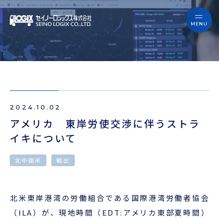
セイノーロジックスを知る
サービス
セイノーロジックスを知る
事例
サービス
お役立ちブログ
2024.10.02
事例
よくあるご質問
アメリカ 東岸労使交渉に伴うストラ
イキについて
お役立ちブログ
ニュース
北中南米
輸出
よくあるご質問
企業情報
ニュース
北米東岸港湾の労働組合である国際港湾労働者協会
会員ログイン
（ILA）が、現地時間（EDT:アメリカ東部夏時間）