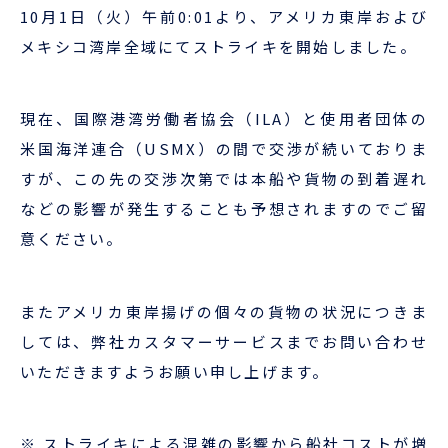
企業情報
本船スケジュール
10月1日（火）午前0:01より、アメリカ東岸および
メキシコ湾岸全域にてストライキを開始しました。
お役立ち資料
採用情報
ENGLISH
ほっとひといき
現在、国際港湾労働者協会（ILA）と使用者団体の
米国海洋連合（USMX）の間で交渉が続いておりま
本船スケジュール
すが、この先の交渉次第では本船や貨物の到着遅れ
などの影響が発生することも予想されますのでご留
会員ログイン
意ください。
お役立ちメニュー
（輸出）
またアメリカ東岸揚げの個々の貨物の状況につきま
しては、弊社カスタマーサービスまでお問い合わせ
お問い合わせ
いただきますようお願い申し上げます。
※ ストライキによる混雑の影響から船社コストが増
お役立ち資料