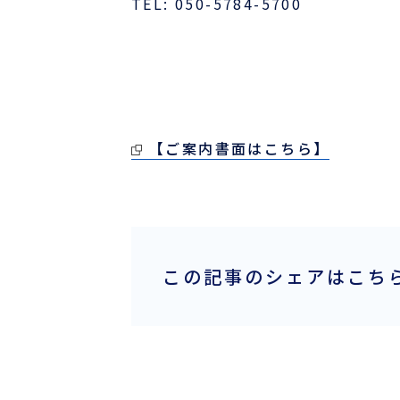
TEL: 050-5784-5700
採用情報
ほっとひといき
コーヒーブレイク
【ご案内書面はこちら】
今日は何の日
この記事のシェアはこち
お問い合わせ