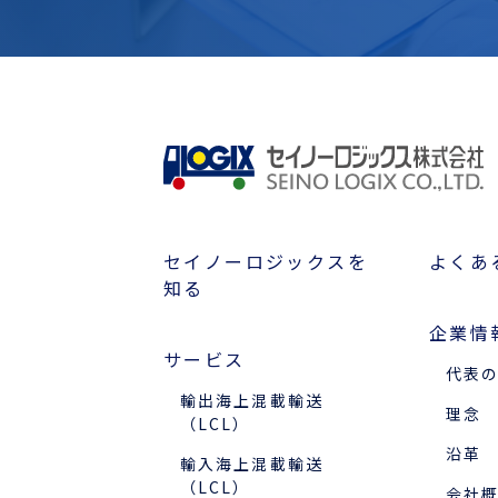
セイノーロジックスを
よくあ
知る
企業情
サービス
代表
輸出海上混載輸送
理念
（LCL）
沿革
輸入海上混載輸送
（LCL）
会社