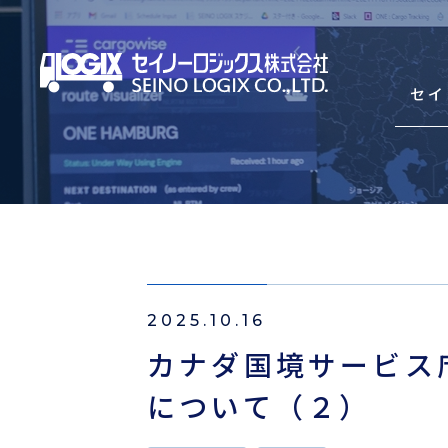
セイ
セイノーロジックスを知
サービス
2025.10.16
輸出海上混載輸送（LCL）
カナダ国境サービス
輸入海上混載輸送（LCL）
について（２）
Asian Express Service(HDS)
コンテナ輸送（輸出・輸入）