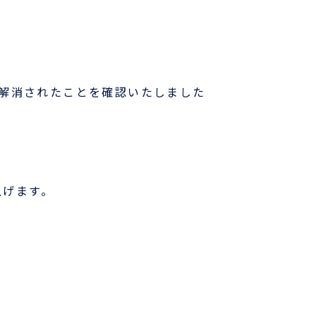
各種フォームダウンロード
B/L発行店
もっとみる
が解消されたことを確認いたしました
上げます。