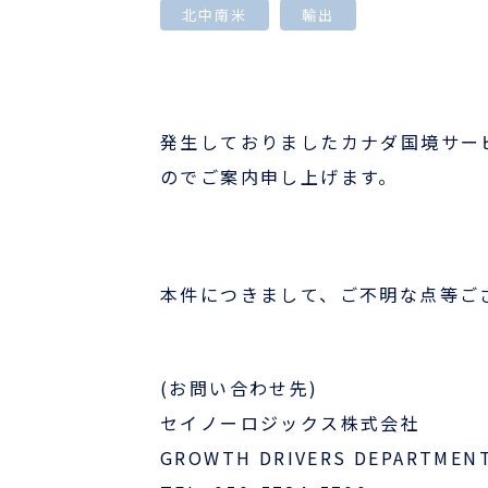
北中南米
輸出
国際物流でお困りの方
事例
発生しておりましたカナダ国境サービ
お役立ちブログ
のでご案内申し上げます。
よくあるご質問
本件につきまして、ご不明な点等ご
ニュース
航路・エリア情報/お知らせ
(お問い合わせ先)
サーチャージ変更情報
セイノーロジックス株式会社
GROWTH DRIVERS DEPARTMENT
企業情報