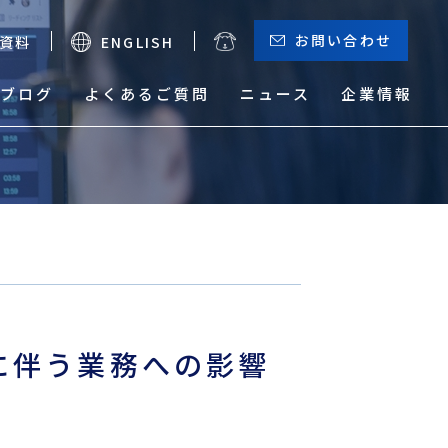
お問い合わせ
資料
ENGLISH
ブログ
よくあるご質問
ニュース
企業情報
お役立ちメニュー
（輸出）
サーチャージ一覧
貨物トレース
に伴う業務への影響
本船動静と換算レート
危険品取り扱い実績検索
サービスマップ