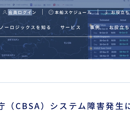
会員ログイン
本船スケジュール
お役立ち
ノーロジックスを知る
サービス
事例
お役立ち
る
本船スケジュール
輸出スケジュール検索
輸出Excelスケジュールダ
ウンロード
庁（CBSA）システム障害発生
輸入混載貨物トレース
輸入HDS Excelスケジュ
ールダウンロード