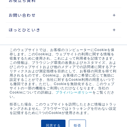
お役立ち資料
お問い合わせ
ほっとひといき
このウェブサイトでは、お客様のコンピューターにCookieを保
サイトマップ
存します。このCookieは、ウェブサイトの利用に関する情報を
収集するために使用され、これによって利用者を記憶できます。
この情報は、ブラウジング環境の改善およびカスタマイズ、およ
プライバシーポリシー
びこのウェブサイトおよび他のメディアでの訪問者に関するアナ
リティクスおよび測定指標を目的として、お客様の同意を得て利
ウェブアクセシビリティポリシー
用されるものです。Cookieは、お客様のご希望に応じて無効に
設定することができ、当社に対するCookie利用の同意もいつで
も撤回できます。ただし、Cookieを無効化すると、このウェブ
当サイト・当社システムについて
サイトの一部の機能をご利用いただけなくなります。当社の
Cookieについての詳細は、
プライバシーポリシー
をご覧くださ
い。
LOGIX NET会員について
拒否した場合、このウェブサイトを訪問したときに情報はトラッ
キングされません。ブラウザーではトラッキングを行わない設定
LOGIX NET会員規約
を記憶するために1つのCookieが使用されます。
同意する
拒否