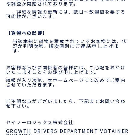
な調査が開始されております。
詳細な情報の更新には、数日～数週間を要する
可能性がございます。
ENGLISH
【貨物への影響】
当該本船に貨物を積載されているお客様には、状
ご連
絡申し上げま
況が判明次第、順次個別に
す。
お客様ならびに関係者の皆様には、ご心配をおかけ
いたしますことをお詫び申し上げます。
続報が入り次第、本ホームページにて改めてご案内
させていただきます。
ご不明な点がございましたら、下記までお問い合わ
せ下さい。
セイノーロジックス株式会社
GROWTH DRIVERS DEPARTMENT VOTAINER