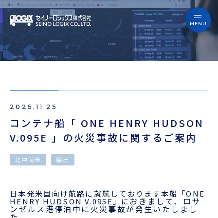
セイノーロジックスを知る
サービス
セイノーロジックスを知る
事例
サービス
お役立ちブログ
2025.11.25
事例
よくあるご質問
コンテナ船「 ONE HENRY HUDSON
V.095E 」の火災事故に関するご案内
お役立ちブログ
ニュース
北中南米
輸出
よくあるご質問
企業情報
ニュース
日本発米国向け航路に就航しております本船「
ONE
おきまして、ロサ
会員ログイン
HENRY HUDSON V.095E
」に
ンゼルス港停泊中に火災事故が発生いたしまし
た。