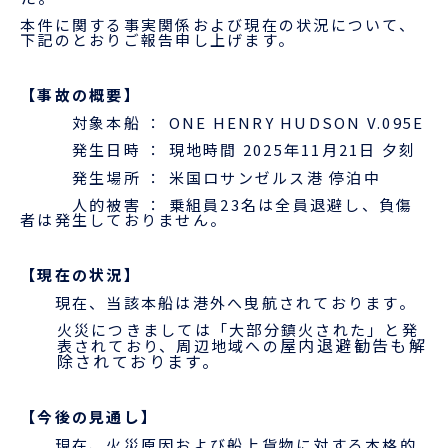
企業情報
本船スケジュール
本件に関する事実関係および現在の状況について、
下記のとおりご報告申し上げます。
お役立ち資料
採用情報
【事故の概要】
ENGLISH
ほっとひといき
対象本船 ：
ONE HENRY HUDSON V.095E
発生日時 ： 現地時間
2025
年
11
月
21
日 夕刻
本船スケジュール
発生場所 ： 米国ロサンゼルス港 停泊中
人的被害 ： 乗組員
23
名は全員退避し、負傷
者は発生しておりません。
会員ログイン
【現在の状況】
お役立ちメニュー
（輸出）
現在、当該本船は港外へ曳航されております。
火災につきましては「大部分鎮火された」と発
屋内退避勧告も解
表されており、周辺地域への
除されております。
お問い合わせ
【今後の見通し】
現在、火災原因および船上貨物に対する本格的
お役立ち資料