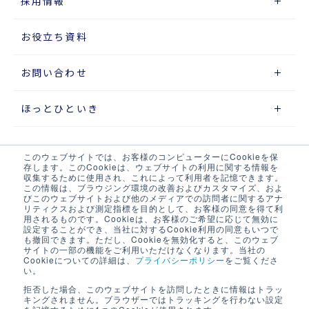
採用情報
お役立ち資料
お問い合わせ
ほっとひといき
このウェブサイトでは、お客様のコンピューターにCookieを保
サイトマップ
存します。このCookieは、ウェブサイトの利用に関する情報を
収集するために使用され、これによって利用者を記憶できます。
この情報は、ブラウジング環境の改善およびカスタマイズ、およ
プライバシーポリシー
びこのウェブサイトおよび他のメディアでの訪問者に関するアナ
リティクスおよび測定指標を目的として、お客様の同意を得て利
ウェブアクセシビリティポリシー
用されるものです。Cookieは、お客様のご希望に応じて無効に
設定することができ、当社に対するCookie利用の同意もいつで
も撤回できます。ただし、Cookieを無効化すると、このウェブ
当サイト・当社システムについて
サイトの一部の機能をご利用いただけなくなります。当社の
Cookieについての詳細は、
プライバシーポリシー
をご覧くださ
い。
LOGIX NET会員について
拒否した場合、このウェブサイトを訪問したときに情報はトラッ
キングされません。ブラウザーではトラッキングを行わない設定
LOGIX NET会員規約