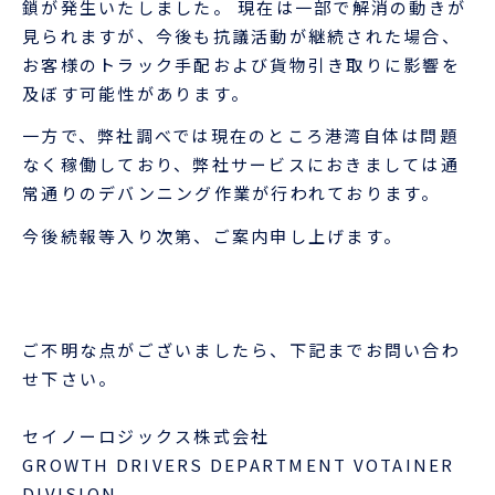
企業情報
鎖が発生いたしました。 現在は一部で解消の動きが
本船スケジュール
見られますが、今後も抗議活動が継続された場合、
お役立ち資料
お客様のトラック手配および貨物引き取りに影響を
採用情報
及ぼす可能性があります。
ENGLISH
ほっとひといき
一方で、弊社調べでは現在のところ港湾自体は問題
なく稼働しており、弊社サービスにおきましては通
本船スケジュール
常通りのデバンニング作業が行われております。
今後続報等入り次第、ご案内申し上げます。
会員ログイン
お役立ちメニュー
（輸出）
ご不明な点がございましたら、下記までお問い合わ
せ下さい。
お問い合わせ
セイノーロジックス株式会社
GROWTH DRIVERS DEPARTMENT VOTAINER
お役立ち資料
DIVISION