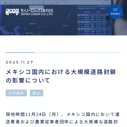
セイノーロジックスを知る
サービス
セイノーロジックスを知る
事例
サービス
お役立ちブログ
2025.11.27
事例
よくあるご質問
メキシコ国内における大規模道路封鎖
の影響について
お役立ちブログ
ニュース
北中南米
輸出
よくあるご質問
企業情報
ニュース
現地時間11月24日（月）、メキシコ国内において運
会員ログイン
送業者および農業従事者団体による大規模な道路封