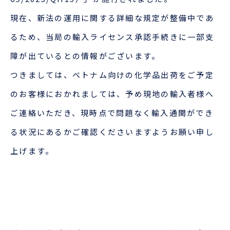
企業情報
本船スケジュール
現在、新法の運用に関する詳細な規定が整備中であ
お役立ち資料
採用情報
るため、当局の輸入ライセンス承認手続きに一部支
ENGLISH
障が出ているとの情報がございます。
ほっとひといき
つきましては、ベトナム向けの化学品出荷をご予定
本船スケジュール
のお客様におかれましては、予め現地の輸入者様へ
ご連絡いただき、現時点で問題なく輸入通関ができ
会員ログイン
る状況にあるかご確認くださいますようお願い申し
お役立ちメニュー
（輸出）
上げます。
お問い合わせ
お役立ち資料