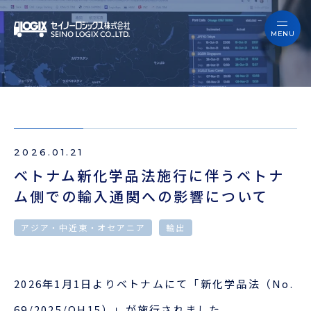
セイノーロジックスを知る
サービス
セイノーロジックスを知る
事例
サービス
お役立ちブログ
2026.01.21
事例
よくあるご質問
ベトナム新化学品法施行に伴うベトナ
ム側での輸入通関への影響について
お役立ちブログ
ニュース
アジア・中近東・オセアニア
輸出
よくあるご質問
企業情報
ニュース
2026年1月1日よりベトナムにて「新化学品法（No.
会員ログイン
69/2025/QH15）」が施行されました。