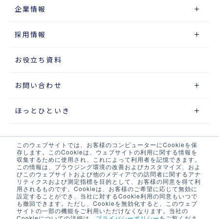
企業情報
採用情報
お役立ち資料
お問い合わせ
ほっとひといき
このウェブサイトでは、お客様のコンピューターにCookieを保
サイトマップ
存します。このCookieは、ウェブサイトの利用に関する情報を
収集するために使用され、これによって利用者を記憶できます。
この情報は、ブラウジング環境の改善およびカスタマイズ、およ
プライバシーポリシー
びこのウェブサイトおよび他のメディアでの訪問者に関するアナ
リティクスおよび測定指標を目的として、お客様の同意を得て利
ウェブアクセシビリティポリシー
用されるものです。Cookieは、お客様のご希望に応じて無効に
設定することができ、当社に対するCookie利用の同意もいつで
も撤回できます。ただし、Cookieを無効化すると、このウェブ
当サイト・当社システムについて
サイトの一部の機能をご利用いただけなくなります。当社の
Cookieについての詳細は、
プライバシーポリシー
をご覧くださ