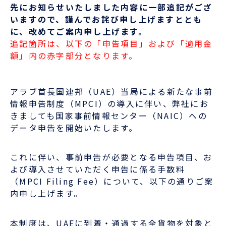
企業情報
本船スケジュール
先にお知らせいたしました内容に一部追記がござ
いますので、謹んでお詫び申し上げますととも
お役立ち資料
に、改めてご案内申し上げます。
採用情報
追記箇所は、以下の「申告項目」および「適用金
ENGLISH
額」内の赤字部分となります。
ほっとひといき
本船スケジュール
アラブ首長国連邦（UAE）当局による新たな事前
情報申告制度（MPCI）の導入に伴い、弊社にお
きましても国家事前情報センター（NAIC）への
会員ログイン
データ申告を開始いたします。
お役立ちメニュー
（輸出）
これに伴い、事前申告が必要となる申告項目、お
よび導入させていただく申告に係る手数料
（MPCI Filing Fee）について、以下の通りご案
お問い合わせ
内申し上げます。
本制度は、UAEに到着・通過する全貨物を対象と
お役立ち資料