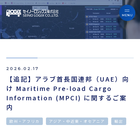
セイノーロジックスを知る
サービス
セイノーロジックスを知る
事例
サービス
お役立ちブログ
2026.02.17
事例
よくあるご質問
【追記】アラブ首長国連邦（UAE）向
け Maritime Pre-load Cargo
お役立ちブログ
ニュース
Information (MPCI) に関するご案
内
よくあるご質問
企業情報
欧州・アフリカ
アジア・中近東・オセアニア
輸出
ニュース
会員ログイン