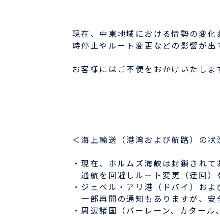
国際物流でお困りの方
現在、中東地域における情勢の変化
時停止やルート変更などの影響が出
事例
お客様にはご不便をおかけいたしま
お役立ちブログ
よくあるご質問
＜海上輸送（港湾および航路）の状
ニュース
・現在、ホルムズ海峡は封鎖されて
航路・エリア情報/お知らせ
通航を回避しルート変更（迂回）
サーチャージ変更情報
・ジェベル・アリ港（ドバイ）およ
一部再開の通知もありますが、安全
・周辺諸国（バーレーン、カタール
企業情報