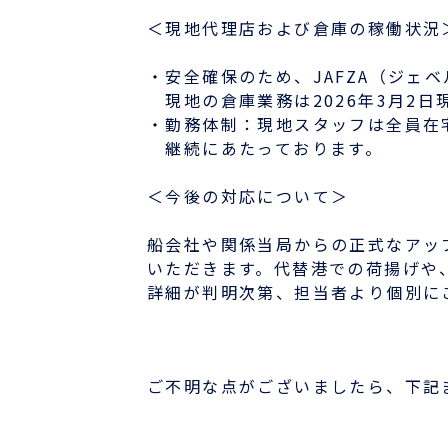
＜現地代理店および倉庫の稼働状況
採用情報
・安全確保のため、JAFZA（ジェ
現地の倉庫業務は2026年3月2日
ほっとひといき
・勤務体制：現地スタッフは全員在
継続にあたっております。
コーヒーブレイク
＜今後の対応について＞
今日は何の日
船会社や関係当局からの正式なアッ
いただきます。代替港での荷揚げや
詳細が判明次第、担当者より個別に
お問い合わせ
ご不明な点がございましたら、下記