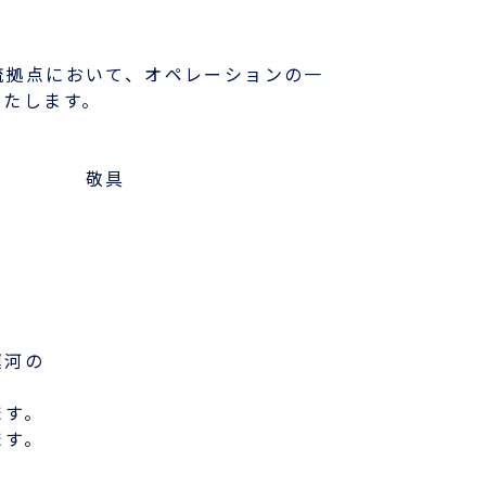
各種フォームダウンロード
流拠点において、オペレーションの一
B/L発行店
いたします。
もっとみる
す。
具
運河の
ます。
ます。