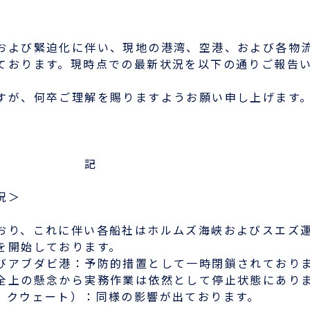
会員ログイン
および緊迫化に伴い、現地の港湾、空港、および各物
ログインはこちら
ております。現時点での最新状況を以下の通りご報告
すが、何卒ご理解を賜りますようお願い申し上げま
新規登録はこちら
敬
LOGIX NET会員につい
て
記
LOGIX NET会員規約
況＞
おり、これに伴い各船社はホルムズ海峡およびスエズ
を開始しております。
びアブダビ港：予防的措置として一時閉鎖されており
上の懸念から実務作業は依然として停止状態にあり
、クウェート）：同様の影響が出ております。