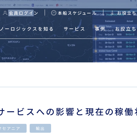
会員ログイン
本船スケジュール
お役立ち
ノーロジックスを知る
サービス
事例
お役立ち
る
本船スケジュール
輸出スケジュール検索
輸出Excelスケジュールダ
ウンロード
サービスへの影響と現在の稼働
輸入混載貨物トレース
輸入HDS Excelスケジュ
オセアニア
輸出
ールダウンロード