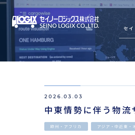
セイ
セイノーロジックスを知
サービス
2026.03.03
輸出海上混載輸送（LCL）
中東情勢に伴う物流
輸入海上混載輸送（LCL）
Asian Express Service(HDS)
欧州・アフリカ
アジア・中近東・
コンテナ輸送（輸出・輸入）