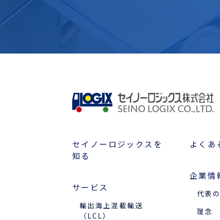
セイノーロジックスを
よくあ
知る
企業情
サービス
代表
輸出海上混載輸送
理念
（LCL）