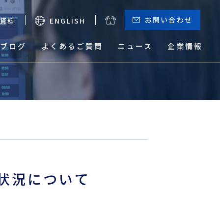
お問い合わせ
資料
ENGLISH
ブログ
よくあるご質問
ニュース
企業情報
お役立ちメニュー
（輸出）
サーチャージ一覧
貨物トレース
状況について
本船動静と換算レート
危険品取り扱い実績検索
サービスマップ