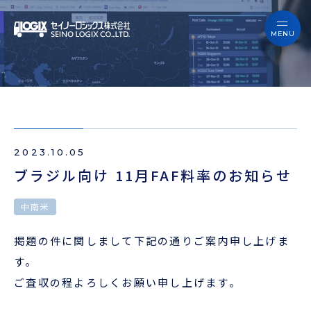
セイノーロジックスを知る
サービス
セイノーロジックスを知る
事例
サービス
お役立ちブログ
2023.10.05
事例
よくあるご質問
ブラジル向け 11月FAF料率のお知らせ
お役立ちブログ
ニュース
中南米
よくあるご質問
掲題の件に関しまして下記の通りご案内申し上げま
企業情報
す。
ニュース
ご査収の程よろしくお願い申し上げます。
会員ログイン