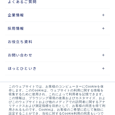
よくあるご質問
企業情報
採用情報
お役立ち資料
お問い合わせ
ほっとひといき
このウェブサイトでは、お客様のコンピューターにCookieを保
サイトマップ
存します。このCookieは、ウェブサイトの利用に関する情報を
収集するために使用され、これによって利用者を記憶できます。
この情報は、ブラウジング環境の改善およびカスタマイズ、およ
プライバシーポリシー
びこのウェブサイトおよび他のメディアでの訪問者に関するアナ
リティクスおよび測定指標を目的として、お客様の同意を得て利
ウェブアクセシビリティポリシー
用されるものです。Cookieは、お客様のご希望に応じて無効に
設定することができ、当社に対するCookie利用の同意もいつで