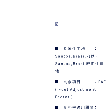
企業情報
本船スケジュール
お役立ち資料
採用情報
記
ENGLISH
ほっとひといき
本船スケジュール
■ 対象仕向地 ：
Santos,Brazil向け・
会員ログイン
Santos,Brazil経由仕向
お役立ちメニュー
（輸出）
地
■ 対象項目 ：FAF
( Fuel Adjustment
お問い合わせ
Factor )
■ 新料率適用期間：
お役立ち資料