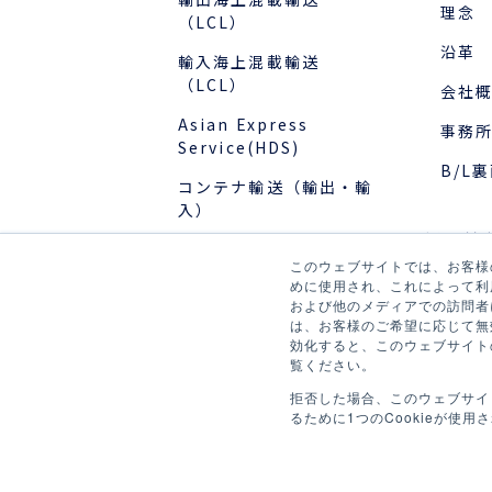
理念
（LCL）
沿革
輸入海上混載輸送
（LCL）
会社
Asian Express
事務
Service(HDS)
B/L
コンテナ輸送（輸出・輸
入）
採用情
国際物流でお困りの方
このウェブサイトでは、お客様の
新卒
めに使用され、これによって利
および他のメディアでの訪問者
事例
キャ
は、お客様のご希望に応じて無効
効化すると、このウェブサイト
社員
覧ください。
お役立ちブログ
プロ
拒否した場合、このウェブサイ
るために1つのCookieが使用