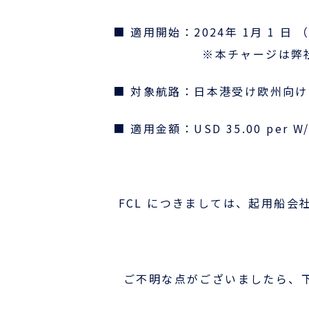
■ 適用開始：
2024
年
1
月
1
日 
採用情報
※本チャージは弊社から追
ほっとひといき
■ 対象航路：日本港受け欧州向
コーヒーブレイク
■ 適用金額：
USD 35.00 per W
今日は何の日
FCL につきましては、起用船会
お問い合わせ
ご不明な点がございましたら、