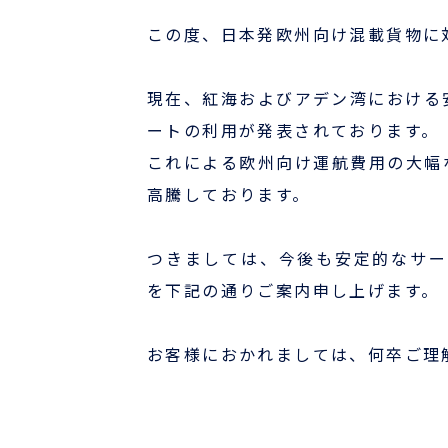
この度、日本発欧州向け混載貨物に対し
国際物流でお困りの方
事例
現在、紅海およびアデン湾における
ートの利用が発表されております。
お役立ちブログ
これによる欧州向け運航費用の大幅
高騰しております。
よくあるご質問
つきましては、今後も安定的なサービス
ニュース
を下記の通りご案内申し上げます。
航路・エリア情報/お知らせ
お客様におかれましては、何卒ご理
サーチャージ変更情報
企業情報