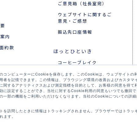
ご意見箱（社長室宛）
ウェブサイトに関するご
意見・ご感想
概要
振込先口座情報
所案内
裏面約款
ほっとひといき
コーヒーブレイク
報
今日は何の日
コンピューターにCookieを保存します。このCookieは、ウェブサイト
採用
用者を記憶できます。この情報は、ブラウジング環境の改善およびカスタマ
に関するアナリティクスおよび測定指標を目的として、お客様の同意を得て利用
リア採用
に設定することができ、当社に対するCookie利用の同意もいつでも撤回でき
の一部の機能をご利用いただけなくなります。当社のCookieについての詳細
の声
ジェクトストーリー
トを訪問したときに情報はトラッキングされません。ブラウザーではトラッ
されます。
COPYRIGHT © SEINO LOGIX CO .,LTD. ALL RIGHTS RESERVED