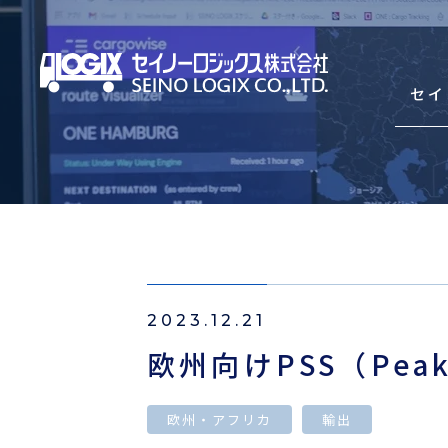
セイ
セイノーロジックスを知
サービス
2023.12.21
輸出海上混載輸送（LCL）
欧州向けPSS（Peak
輸入海上混載輸送（LCL）
Asian Express Service(HDS)
欧州・アフリカ
輸出
コンテナ輸送（輸出・輸入）