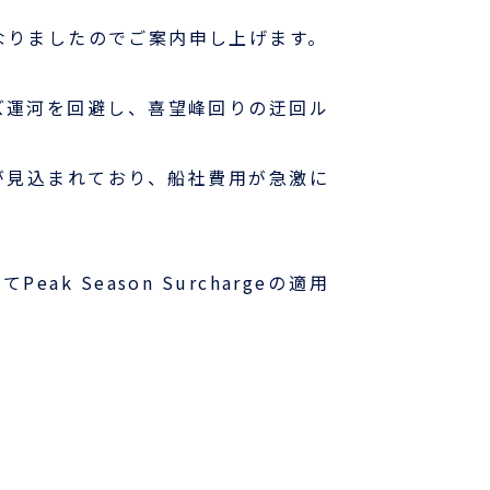
ととなりましたのでご案内申し上げます。
各種フォームダウンロード
B/L発行店
ズ運河を回避し、喜望峰回りの迂回ル
もっとみる
が見込まれており、船社費用が急激に
Season Surchargeの適用
。