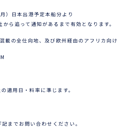
（月）日本出港予定本船分より
って通知があるまで有効となります。
け混載の全仕向地、及び欧州経由のアフリカ向け
/M
社の適用日・料率に準じます。
お役立ち資料
ENGLISH
下記までお問い合わせください。