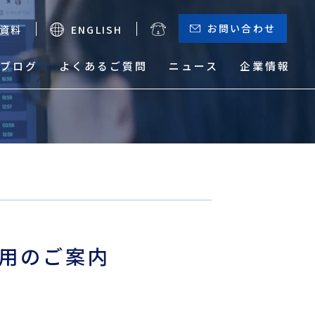
お問い合わせ
資料
ENGLISH
ブログ
よくあるご質問
ニュース
企業情報
お役立ちメニュー
（輸出）
サーチャージ一覧
貨物トレース
急適用のご案内
本船動静と換算レート
危険品取り扱い実績検索
サービスマップ