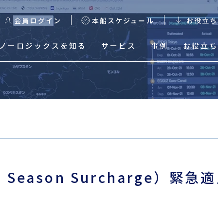
会員ログイン
本船スケジュール
お役立ち
ノーロジックスを知る
サービス
事例
お役立ち
る
本船スケジュール
輸出スケジュール検索
輸出Excelスケジュールダ
ウンロード
 Season Surcharge）緊
輸入混載貨物トレース
輸入HDS Excelスケジュ
ールダウンロード