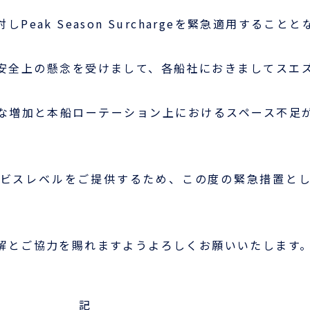
Peak Season Surchargeを緊急適用するこ
会員ログイン
ログインはこちら
安全上の懸念を受けまして、各船社におきましてスエ
新規登録はこちら
な増加と本船ローテーション上におけるスペース不足
LOGIX NET会員につい
て
レベルをご提供するため、この度の緊急措置としてPeak 
LOGIX NET会員規約
解とご協力を賜れますようよろしくお願いいたします
記