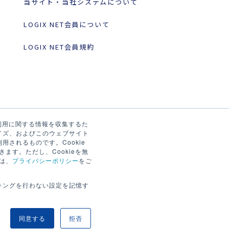
当サイト・当社システムについて
LOGIX NET会員について
LOGIX NET会員規約
の利用に関する情報を収集するた
イズ、およびこのウェブサイト
されるものです。Cookie
ます。ただし、Cookieを無
は、
プライバシーポリシー
をご
キングを行わない設定を記憶す
同意する
拒否