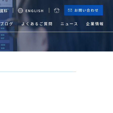
お問い合わせ
資料
ENGLISH
ブログ
よくあるご質問
ニュース
企業情報
お役立ちメニュー
（輸出）
サーチャージ一覧
貨物トレース
本船動静と換算レート
危険品取り扱い実績検索
サービスマップ