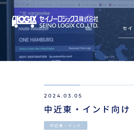
セイ
セイノーロジックスを知
サービス
2024.03.05
輸出海上混載輸送（LCL）
中近東・インド向け 
輸入海上混載輸送（LCL）
Asian Express Service(HDS)
中近東・インド
コンテナ輸送（輸出・輸入）