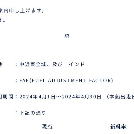
案内申し上げます。
会員ログイン
す。
ログインはこちら
記
新規登録はこちら
LOGIX NET会員につい
地 ：中近東全域、及び インド
て
LOGIX NET会員規約
FAF(FUEL ADJUSTMENT FACTOR)
用期間：
2024年4月1日～2024年4月30日
（本船出港
 ：下記の通り
現行
新料率