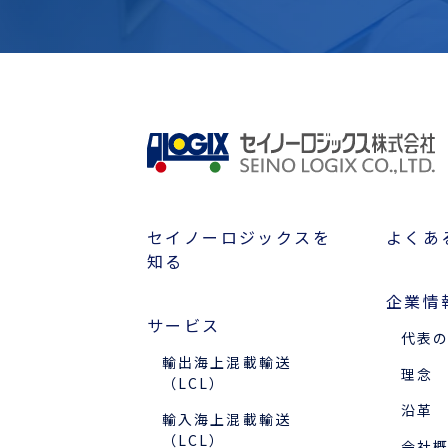
セイノーロジックスを
よくあ
知る
企業情
サービス
代表
輸出海上混載輸送
理念
（LCL）
沿革
輸入海上混載輸送
（LCL）
会社