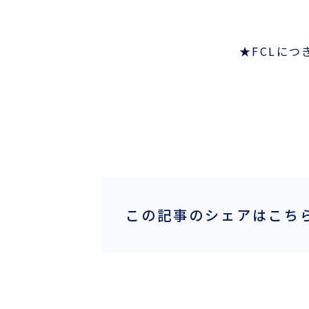
採用情報
★
FCLに
ほっとひといき
コーヒーブレイク
今日は何の日
この記事のシェアはこち
お問い合わせ