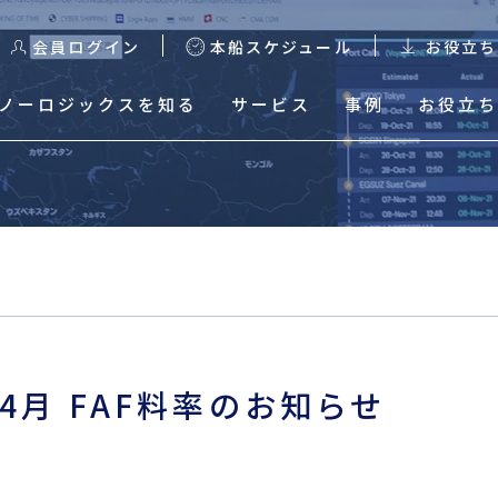
会員ログイン
本船スケジュール
お役立ち
ノーロジックスを知る
サービス
事例
お役立ち
る
本船スケジュール
輸出スケジュール検索
輸出Excelスケジュールダ
ウンロード
4月 FAF料率のお知らせ
輸入混載貨物トレース
輸入HDS Excelスケジュ
ールダウンロード