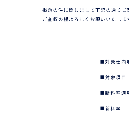
掲題の件に関しまして下記の通りご
国際物流でお困りの方
ご査収の程よろしくお願いいたしま
事例
お役立ちブログ
■対象仕向
よくあるご質問
■対象項目 ：
ニュース
■新料率適
航路・エリア情報/お知らせ
サーチャージ変更情報
■新料率
企業情報