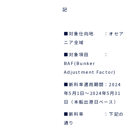
企業情報
本船スケジュール
記
お役立ち資料
採用情報
ENGLISH
■対象仕向地 ：オセア
ほっとひといき
ニア全域
本船スケジュール
■対象項目 ：
BAF(Bunker
会員ログイン
Adjustment Factor)
お役立ちメニュー
（輸出）
■新料率適用期間：
2024
年5
月1日～2024年5月31
日
（
本船出港日ベース）
お問い合わせ
■新料率 ：下記の
通り
お役立ち資料