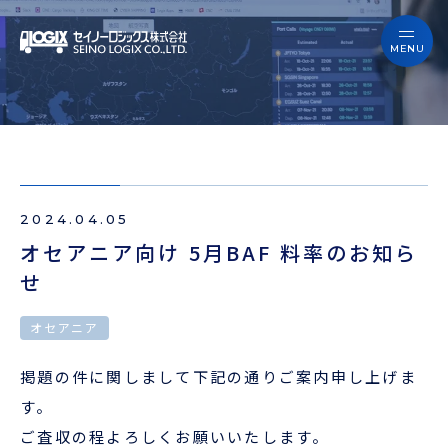
セイノーロジックスを知る
サービス
セイノーロジックスを知る
事例
サービス
お役立ちブログ
2024.04.05
事例
よくあるご質問
オセアニア向け 5月BAF 料率のお知ら
せ
お役立ちブログ
ニュース
オセアニア
よくあるご質問
企業情報
掲題の件に関しまして下記の通りご案内申し上げま
ニュース
す。
会員ログイン
ご査収の程よろしくお願いいたします。