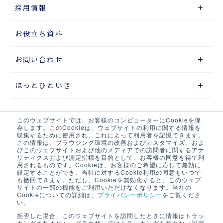
採用情報
お役立ち資料
お問い合わせ
ほっとひといき
このウェブサイトでは、お客様のコンピューターにCookieを保
サイトマップ
存します。このCookieは、ウェブサイトの利用に関する情報を
収集するために使用され、これによって利用者を記憶できます。
この情報は、ブラウジング環境の改善およびカスタマイズ、およ
プライバシーポリシー
びこのウェブサイトおよび他のメディアでの訪問者に関するアナ
リティクスおよび測定指標を目的として、お客様の同意を得て利
ウェブアクセシビリティポリシー
用されるものです。Cookieは、お客様のご希望に応じて無効に
設定することができ、当社に対するCookie利用の同意もいつで
も撤回できます。ただし、Cookieを無効化すると、このウェブ
当サイト・当社システムについて
サイトの一部の機能をご利用いただけなくなります。当社の
Cookieについての詳細は、
プライバシーポリシー
をご覧くださ
い。
LOGIX NET会員について
拒否した場合、このウェブサイトを訪問したときに情報はトラッ
キングされません。ブラウザーではトラッキングを行わない設定