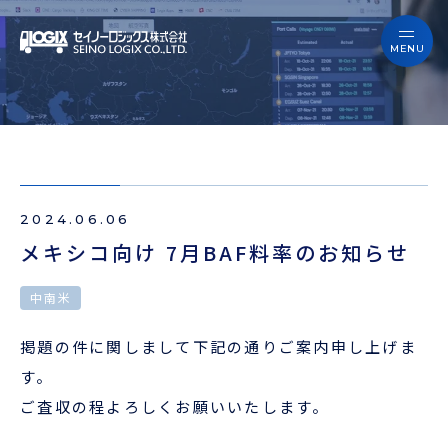
セイノーロジックスを知る
サービス
セイノーロジックスを知る
事例
サービス
お役立ちブログ
2024.06.06
事例
よくあるご質問
メキシコ向け 7月BAF料率のお知らせ
お役立ちブログ
ニュース
中南米
よくあるご質問
掲題の件に関しまして下記の通りご案内申し上げま
企業情報
す。
ニュース
ご査収の程よろしくお願いいたします。
会員ログイン