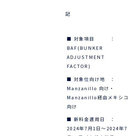
企業情報
本船スケジュール
記
お役立ち資料
採用情報
ENGLISH
ほっとひといき
■ 対象項目 ：
BAF(BUNKER
本船スケジュール
ADJUSTMENT
FACTOR)
会員ログイン
■ 対象仕向け地 ：
お役立ちメニュー
（輸出）
Manzanillo 向け・
Manzanillo経由メキシコ
向け
お問い合わせ
■ 新料金適用日 ：
2024年7月1日～2024年7
お役立ち資料