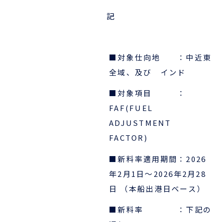
企業情報
本船スケジュール
記
お役立ち資料
採用情報
ENGLISH
■対象仕向地 ：中近東
ほっとひといき
全域、及び インド
本船スケジュール
■対象項目 ：
FAF(FUEL
会員ログイン
ADJUSTMENT
FACTOR)
お役立ちメニュー
（輸出）
■新料率適用期間：
2026
年2月1日～2026年2月28
お問い合わせ
日
（本船出港日ベース）
■新料率 ：下記の
お役立ち資料