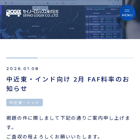
セイノーロジックスを知る
サービス
セイノーロジックスを知る
事例
サービス
お役立ちブログ
2026.01.08
事例
よくあるご質問
中近東・インド向け 2月 FAF料率のお
知らせ
お役立ちブログ
ニュース
中近東・インド
よくあるご質問
企業情報
掲題の件に関しまして下記の通りご案内申し上げま
ニュース
す。
会員ログイン
ご査収の程よろしくお願いいたします。