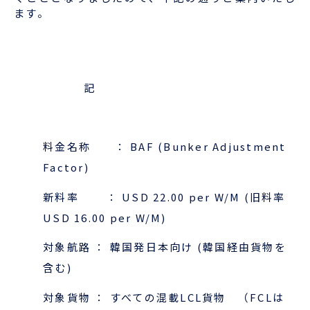
企業情報
本船スケジュール
ます。
お役立ち資料
採用情報
ENGLISH
ほっとひといき
記
本船スケジュール
料金名称 ： BAF (Bunker Adjustment
会員ログイン
Factor)
お役立ちメニュー
（輸出）
新料率 ： USD 22.00 per W/M (旧料率
USD 16.00 per W/M)
対象航路 ： 韓国発日本向け (韓国経由貨物を
お問い合わせ
含む)
対象貨物
：
すべての混載LCL貨物
（FCLは
お役立ち資料