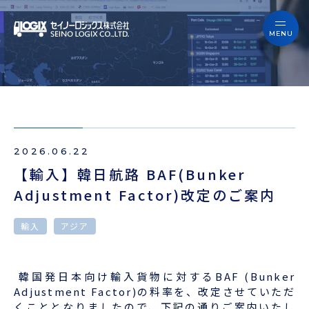
セイノーロジックスを知る
サービス
セイノーロジックスを知る
事例
サービス
お役立ちブログ
2026.06.22
事例
よくあるご質問
【輸入】韓日航路 BAF(Bunker
Adjustment Factor)改定のご案内
お役立ちブログ
ニュース
輸入
アジア
よくあるご質問
企業情報
ニュース
韓国発日本向け輸入貨物に対するBAF (Bunker
会員ログイン
Adjustment Factor)の料率を、改定させていただ
くこととなりましたので、下記の通りご案内いたし