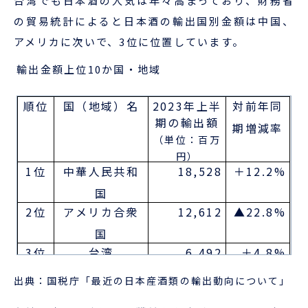
台湾でも日本酒の人気は年々高まっており、財務省
の貿易統計によると日本酒の輸出国別金額は中国、
アメリカに次いで、3位に位置しています。
輸出金額上位10か国・地域
順位
国（地域）名
2023年上半
対前年同
期の輸出額
期増減率
（単位：百万
円）
1位
中華人民共和
18,528
＋12.2%
国
2位
アメリカ合衆
12,612
▲22.8%
国
3位
台湾
6,492
＋4.8%
4位
大韓民国
5,125
＋
出典：国税庁「最近の日本産酒類の輸出動向について」
112.1%