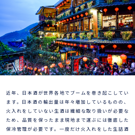
企業情報
本船スケジュール
お役立ち資料
採用情報
ENGLISH
ほっとひといき
本船スケジュール
会員ログイン
お役立ちメニュー
（輸出）
近年、日本酒が世界各地でブームを巻き起こしてい
ます。日本酒の輸出量は年々増加しているものの、
火入れをしていない生酒は繊細な取り扱いが必要な
お問い合わせ
ため、品質を保ったまま現地まで運ぶには徹底した
保冷管理が必要です。一度だけ火入れをした生詰酒
お役立ち資料