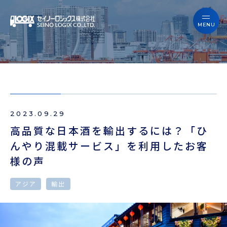
セイノーロジックスを知る
サービス
セイノーロジックスを知る
事例
サービス
お役立ちブログ
2023.09.29
事例
よくあるご質問
高品質な日本酒を輸出するには？「ひ
んやり混載サービス」を利用したお客
お役立ちブログ
ニュース
様の声
よくあるご質問
企業情報
アジア
輸出
ニュース
会員ログイン