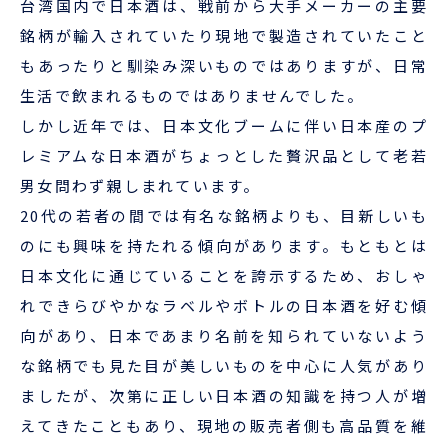
台湾国内で日本酒は、戦前から大手メーカーの主要
5位
オランダ
4,641
＋83.8%
銘柄が輸入されていたり現地で製造されていたこと
6位
香港
4,520
▲25.1%
もあったりと馴染み深いものではありますが、日常
7位
シンガポール
4,109
▲2.9%
生活で飲まれるものではありませんでした。
8位
オーストラリ
3,782
＋31.3%
しかし近年では、日本文化ブームに伴い日本産のプ
ア
9位
フランス
2,914
▲3.9%
レミアムな日本酒がちょっとした贅沢品として老若
10位
英国
1,119
男女問わず親しまれています。
＋10.1%
20代の若者の間では有名な銘柄よりも、目新しいも
のにも興味を持たれる傾向があります。もともとは
日本文化に通じていることを誇示するため、おしゃ
れできらびやかなラベルやボトルの日本酒を好む傾
向があり、日本であまり名前を知られていないよう
な銘柄でも見た目が美しいものを中心に人気があり
ましたが、次第に正しい日本酒の知識を持つ人が増
えてきたこともあり、現地の販売者側も高品質を維