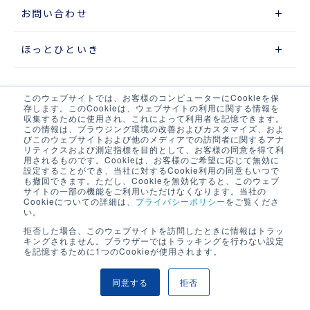
お問い合わせ
ほっとひといき
このウェブサイトでは、お客様のコンピューターにCookieを保
サイトマップ
存します。このCookieは、ウェブサイトの利用に関する情報を
収集するために使用され、これによって利用者を記憶できます。
この情報は、ブラウジング環境の改善およびカスタマイズ、およ
プライバシーポリシー
びこのウェブサイトおよび他のメディアでの訪問者に関するアナ
リティクスおよび測定指標を目的として、お客様の同意を得て利
ウェブアクセシビリティポリシー
用されるものです。Cookieは、お客様のご希望に応じて無効に
設定することができ、当社に対するCookie利用の同意もいつで
も撤回できます。ただし、Cookieを無効化すると、このウェブ
当サイト・当社システムについて
サイトの一部の機能をご利用いただけなくなります。当社の
Cookieについての詳細は、
プライバシーポリシー
をご覧くださ
い。
LOGIX NET会員について
拒否した場合、このウェブサイトを訪問したときに情報はトラッ
キングされません。ブラウザーではトラッキングを行わない設定
LOGIX NET会員規約
を記憶するために1つのCookieが使用されます。
同意する
拒否
COPYRIGHT © SEINO LOGIX CO .,LTD. ALL RIGHTS RESERVED