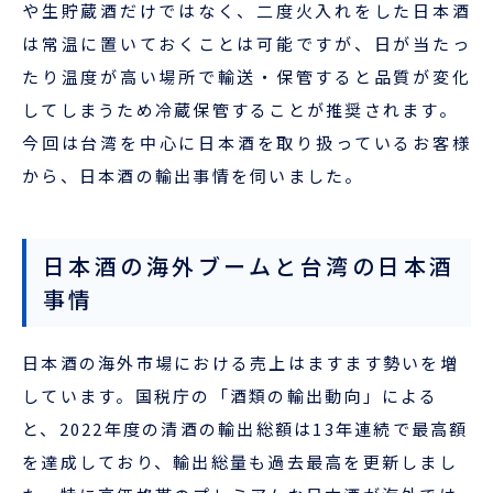
や生貯蔵酒だけではなく、二度火入れをした日本酒
は常温に置いておくことは可能ですが、日が当たっ
ENGLISH
たり温度が高い場所で輸送・保管すると品質が変化
してしまうため冷蔵保管することが推奨されます。
今回は台湾を中心に日本酒を取り扱っているお客様
から、日本酒の輸出事情を伺いました。
日本酒の海外ブームと台湾の日本酒
事情
日本酒の海外市場における売上はますます勢いを増
しています。国税庁の「酒類の輸出動向」による
と、2022年度の清酒の輸出総額は13年連続で最高額
を達成しており、輸出総量も過去最高を更新しまし