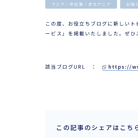
アジア・中近東・オセアニア
お知
国際物流でお困りの方
この度、お役立ちブログに新しいト
事例
ービス」を掲載いたしました。
ぜひ
お役立ちブログ
該当ブログURL ：
https://w
よくあるご質問
ニュース
航路・エリア情報/お知らせ
サーチャージ変更情報
この記事のシェアはこち
企業情報