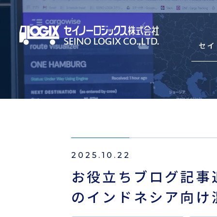
セイ
セイノーロジックスを知
サービス
2025.10.22
輸出海上混載輸送（LCL）
お役立ちブログ記事
輸入海上混載輸送（LCL）
のインドネシア向け
Asian Express Service(HDS)
コンテナ輸送（輸出・輸入）