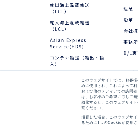
輸出海上混載輸送
理念
（LCL）
沿革
輸入海上混載輸送
（LCL）
会社
Asian Express
事務
Service(HDS)
B/L
コンテナ輸送（輸出・輸
入）
採用情
国際物流でお困りの方
このウェブサイトでは、お客様の
新卒
めに使用され、これによって利
および他のメディアでの訪問者
事例
キャ
は、お客様のご希望に応じて無効
効化すると、このウェブサイト
社員
覧ください。
お役立ちブログ
プロ
拒否した場合、このウェブサイ
るために1つのCookieが使用