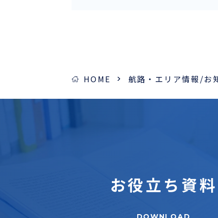
採用情報
ほっとひといき
コーヒーブレイク
HOME
航路・エリア情報/お
今日は何の日
お問い合わせ
お役立ち
資料
DOWNLOAD