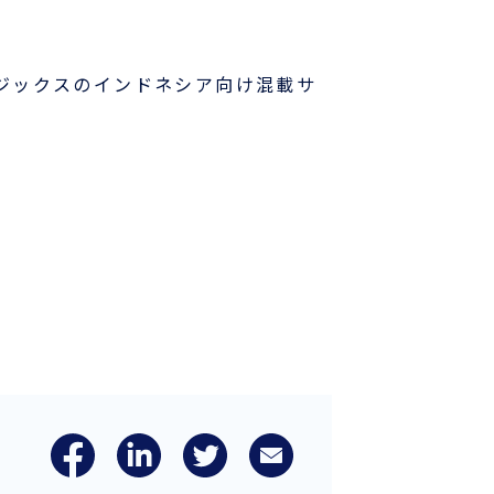
各種フォームダウンロード
B/L発行店
ロジックスのインドネシア向け混載サ
もっとみる