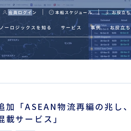
会員ログイン
本船スケジュール
お役立ち
ノーロジックスを知る
サービス
事例
お役立ち
る
本船スケジュール
輸出スケジュール検索
輸出Excelスケジュールダ
ウンロード
追加「ASEAN物流再編の兆し
輸入混載貨物トレース
混載サービス」
輸入HDS Excelスケジュ
ールダウンロード