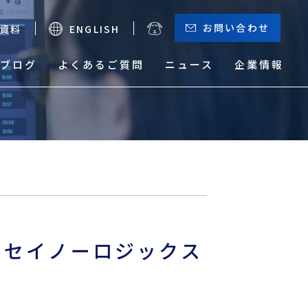
お問い合わせ
資料
ENGLISH
ブログ
よくあるご質問
ニュース
企業情報
お役立ちメニュー
（輸出）
サーチャージ一覧
貨物トレース
、セイノーロジックス
本船動静と換算レート
危険品取り扱い実績検索
サービスマップ