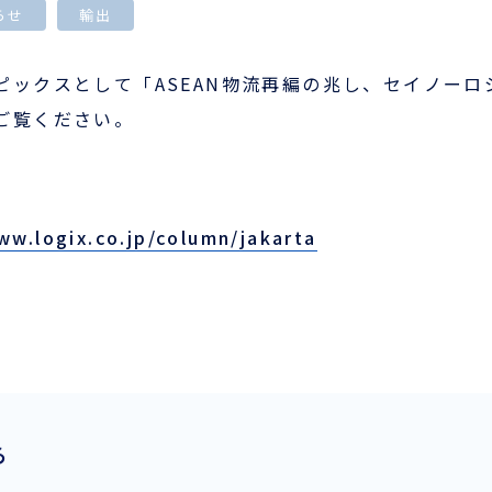
らせ
輸出
会員ログイン
ピックスとして「ASEAN物流再編の兆し、セイノー
ログインはこちら
ご覧ください。
新規登録はこちら
LOGIX NET会員につい
ww.logix.co.jp/column/jakarta
て
LOGIX NET会員規約
ら