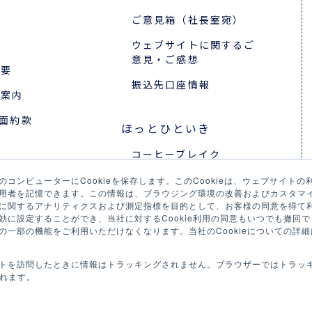
ご意見箱（社長室宛）
ウェブサイトに関するご
意見・ご感想
概要
振込先口座情報
所案内
裏面約款
ほっとひといき
コーヒーブレイク
報
今日は何の日
コンピューターにCookieを保存します。このCookieは、ウェブサイト
採用
用者を記憶できます。この情報は、ブラウジング環境の改善およびカスタマ
に関するアナリティクスおよび測定指標を目的として、お客様の同意を得て利用
リア採用
に設定することができ、当社に対するCookie利用の同意もいつでも撤回でき
の一部の機能をご利用いただけなくなります。当社のCookieについての詳細
の声
ジェクトストーリー
トを訪問したときに情報はトラッキングされません。ブラウザーではトラッ
されます。