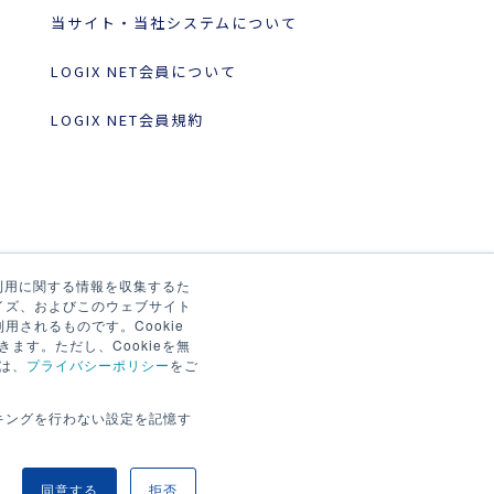
当サイト・当社システムについて
LOGIX NET会員について
LOGIX NET会員規約
の利用に関する情報を収集するた
イズ、およびこのウェブサイト
されるものです。Cookie
ます。ただし、Cookieを無
は、
プライバシーポリシー
をご
キングを行わない設定を記憶す
同意する
拒否