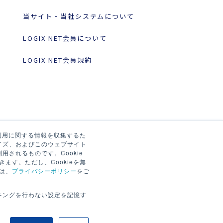
当サイト・当社システムについて
LOGIX NET会員について
LOGIX NET会員規約
の利用に関する情報を収集するた
イズ、およびこのウェブサイト
されるものです。Cookie
ます。ただし、Cookieを無
は、
プライバシーポリシー
をご
キングを行わない設定を記憶す