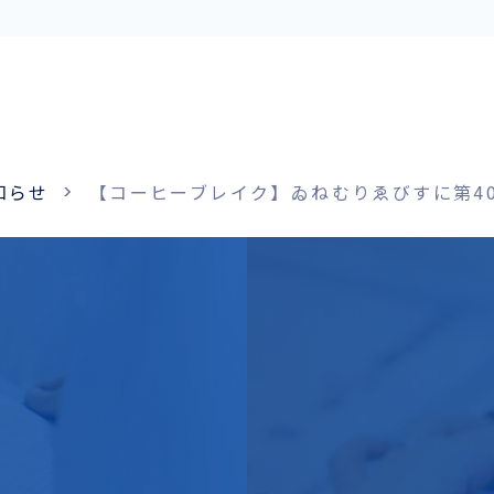
知らせ
【コーヒーブレイク】ゐねむりゑびすに第4
お役立ち資料
ENGLISH