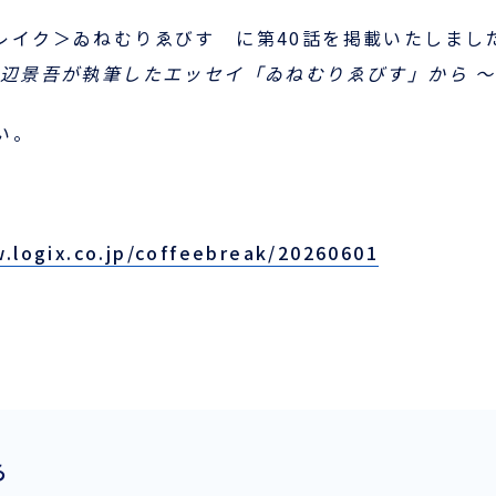
レイク＞ゐねむりゑびす に第40
話を掲載いたしまし
会員ログイン
渡辺景吾が執筆したエッセイ「ゐねむりゑびす」から ～
ログインはこちら
い。
新規登録はこちら
LOGIX NET会員につい
て
.logix.co.jp/coffeebreak/20260601
LOGIX NET会員規約
ら