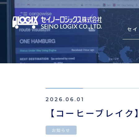
セイ
セイノーロジックスを知
サービス
2026.06.01
輸出海上混載輸送（LCL）
【コーヒーブレイク
輸入海上混載輸送（LCL）
Asian Express Service(HDS)
お知らせ
コンテナ輸送（輸出・輸入）