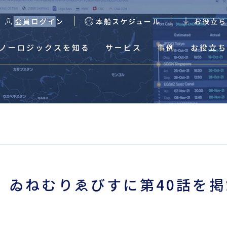
会員ログイン
本船スケジュール
お役立ち
ノーロジックスを知る
サービス
事例
お役立ち
る
本船スケジュール
輸出スケジュール検索
輸出Excelスケジュールダ
ウンロード
】ゐねむりゑびすに第40話を掲
輸入混載貨物トレース
輸入HDS Excelスケジュ
ールダウンロード