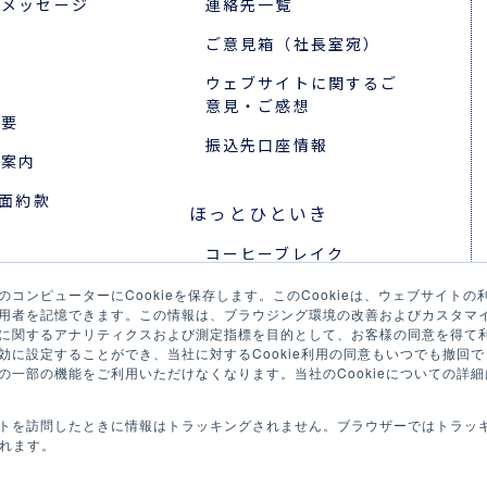
のメッセージ
連絡先一覧
ご意見箱（社長室宛）
ウェブサイトに関するご
意見・ご感想
概要
振込先口座情報
所案内
裏面約款
ほっとひといき
コーヒーブレイク
報
今日は何の日
コンピューターにCookieを保存します。このCookieは、ウェブサイト
採用
用者を記憶できます。この情報は、ブラウジング環境の改善およびカスタマ
に関するアナリティクスおよび測定指標を目的として、お客様の同意を得て利用
リア採用
に設定することができ、当社に対するCookie利用の同意もいつでも撤回でき
の一部の機能をご利用いただけなくなります。当社のCookieについての詳細
の声
ジェクトストーリー
トを訪問したときに情報はトラッキングされません。ブラウザーではトラッ
されます。