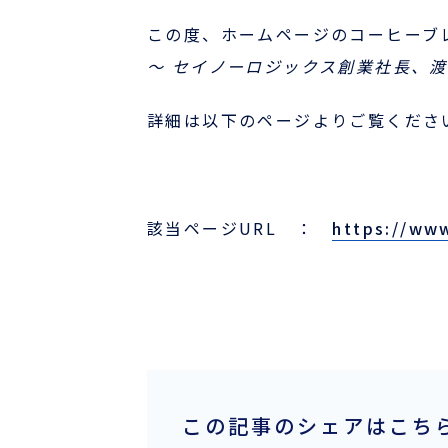
この度、ホームページのコーヒーブ
国際物流でお困りの方
～ セイノーロジックス創業社長、
事例
詳細は以下のページよりご覧くださ
お役立ちブログ
よくあるご質問
該当ページURL ：
https://www
ニュース
航路・エリア情報/お知らせ
サーチャージ変更情報
この記事のシェアはこち
企業情報