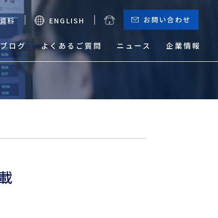
お問い合わせ
資料
ENGLISH
ブログ
よくあるご質問
ニュース
企業情報
お役立ちメニュー
（輸出）
サーチャージ一覧
貨物トレース
載
本船動静と換算レート
危険品取り扱い実績検索
サービスマップ