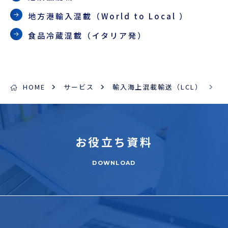
地方港輸入混載（World to Local ）
食品冷蔵混載（イタリア発）
HOME
サービス
輸入海上混載輸送（LCL）
お役立ち
資料
DOWNLOAD