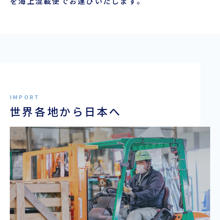
を海上混載便でお運びいたします。
企業情報
本船スケジュール
お役立ち資料
採用情報
ENGLISH
ほっとひといき
本船スケジュール
世界各地から日本へ
会員ログイン
お役立ちメニュー
（輸出）
お問い合わせ
お役立ち資料