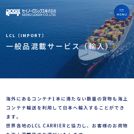
セイノーロジックスを知る
サービス
セイノーロジックスを知る
事例
一般品混載サービス（輸入）
サービス
お役立ちブログ
事例
よくあるご質問
お役立ちブログ
ニュース
海外にあるコンテナ1本に満たない数量の貨物も海上
よくあるご質問
企業情報
コンテナ輸送を利用して日本へ輸入することができ
ます。
ニュース
会員ログイン
世界各地のLCL CARRIERと協力し、お客様のお荷物