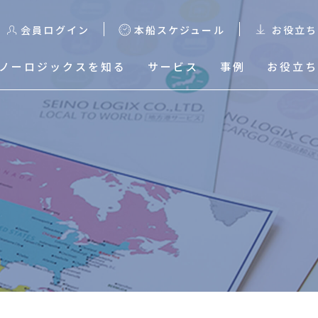
会員ログイン
本船スケジュール
お役立ち
ノーロジックスを知る
サービス
事例
お役立ち
る
本船スケジュール
輸出スケジュール検索
輸出Excelスケジュールダ
ウンロード
輸入混載貨物トレース
輸入HDS Excelスケジュ
ールダウンロード