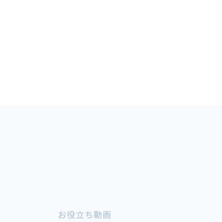
各種フォームダウンロード
B/L発行店
もっとみる
お役立ち動画