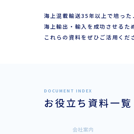
国際物流でお困りの方
海上混載輸送35年以上で培っ
海上輸出・輸入を成功させるた
事例
これらの資料をぜひご活用くだ
お役立ちブログ
よくあるご質問
ニュース
お役立ち資料一覧
航路・エリア情報/お知らせ
サーチャージ変更情報
企業情報
会社案内