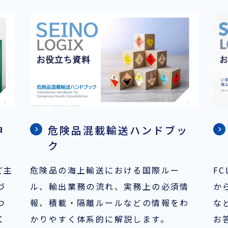
申
危険品混載輸送ハンドブッ
ク
など主
危険品の海上輸送における国際ルー
F
づ
ル、輸出業務の流れ、実務上の必須情
か
つ
報、積載・隔離ルールなどの情報をわ
な
く
かりやすく体系的に解説します。
お