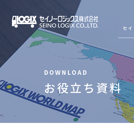
セイ
セイノーロジックスを知
お役立ち資料
サービス
輸出海上混載輸送（LCL）
輸入海上混載輸送（LCL）
Asian Express Service(HDS)
コンテナ輸送（輸出・輸入）