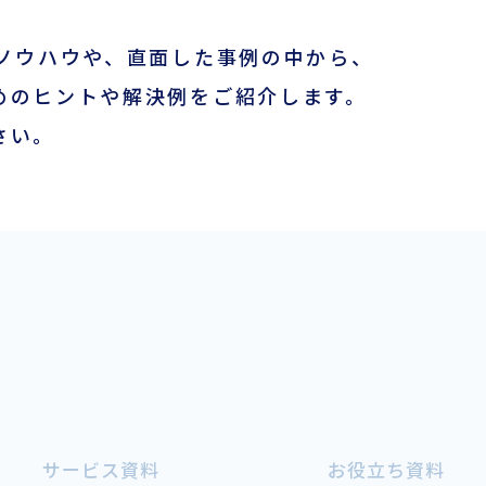
会員ログイン
たノウハウや、直面した事例の中から、
めのヒントや解決例をご紹介します。
ログインはこちら
さい。
新規登録はこちら
LOGIX NET会員につい
て
LOGIX NET会員規約
サービス資料
お役立ち資料