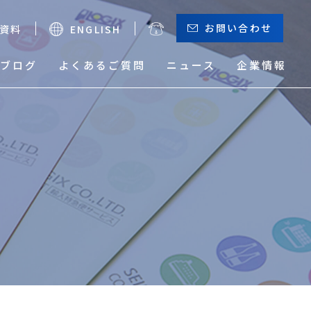
お問い合わせ
資料
ENGLISH
ブログ
よくあるご質問
ニュース
企業情報
お役立ちメニュー
（輸出）
サーチャージ一覧
貨物トレース
本船動静と換算レート
危険品取り扱い実績検索
サービスマップ