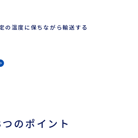
各種フォームダウンロード
B/L発行店
定の温度に保ちながら輸送する
もっとみる
3つのポイント