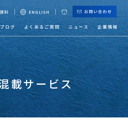
お問い合わせ
資料
ENGLISH
ブログ
よくあるご質問
ニュース
企業情報
お役立ちメニュー
（輸出）
混載サービス
サーチャージ一覧
貨物トレース
本船動静と換算レート
危険品取り扱い実績検索
サービスマップ