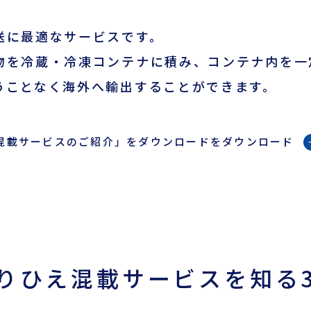
会員ログイン
送に最適なサービスです。
物を冷蔵・冷凍コンテナに積み、コンテナ内を一
ログインはこちら
うことなく海外へ輸出することができます。
新規登録はこちら
LOGIX NET会員につい
混載サービスのご紹介」をダウンロードをダウンロード
て
LOGIX NET会員規約
りひえ混載サービスを知る