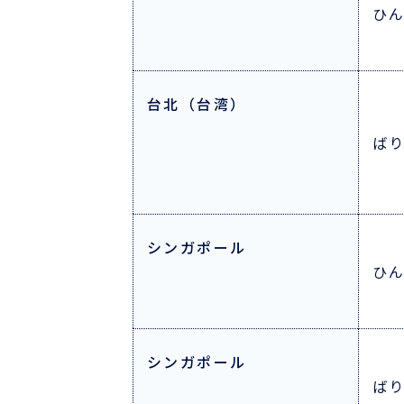
ひ
台北（台湾）
ば
シンガポール
ひ
シンガポール
ば