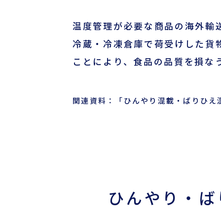
国際物流でお困りの方
温度管理が必要な商品の海外輸
冷蔵・冷凍倉庫で荷受けした貨
事例
ことにより、食品の品質を損な
お役立ちブログ
関連資料：「ひんやり混載・ばりひえ
よくあるご質問
ニュース
航路・エリア情報/お知らせ
サーチャージ変更情報
ひんやり・ば
企業情報