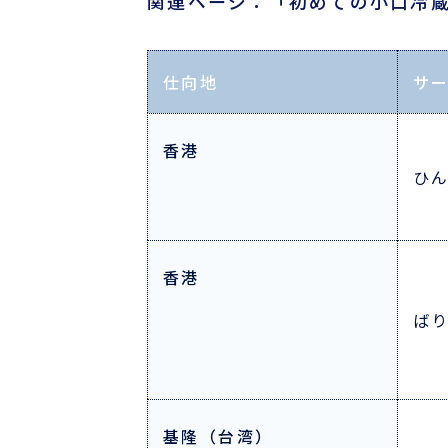
関連ページ：「初めての小口冷
仕向地
サ
香港
ひ
香港
ば
基隆（台湾）