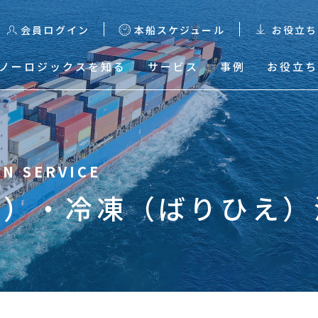
会員ログイン
本船スケジュール
お役立ち
ノーロジックスを知る
サービス
事例
お役立ち
る
本船スケジュール
輸出スケジュール検索
り）・冷凍（ばりひえ）
輸出Excelスケジュールダ
ウンロード
輸入混載貨物トレース
輸入HDS Excelスケジュ
ールダウンロード