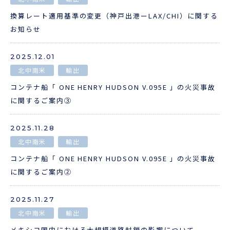
企業情報
本船スケジュール
換算レート適用基準の変更（神戸出港ーLAX/CHI）に関する
お役立ち資料
お知らせ
採用情報
ENGLISH
2025.12.01
ほっとひといき
北中南米
輸出
コンテナ船「 ONE HENRY HUDSON V.095E 」の火災事故
本船スケジュール
に関するご案内③
会員ログイン
2025.11.28
北中南米
輸出
お役立ちメニュー
（輸出）
コンテナ船「 ONE HENRY HUDSON V.095E 」の火災事故
に関するご案内②
お問い合わせ
2025.11.27
北中南米
輸出
お役立ち資料
メキシコ国内における大規模道路封鎖の影響について