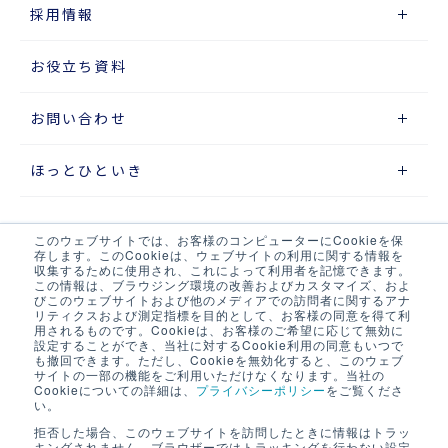
採用情報
お役立ち資料
お問い合わせ
ほっとひといき
このウェブサイトでは、お客様のコンピューターにCookieを保
サイトマップ
存します。このCookieは、ウェブサイトの利用に関する情報を
収集するために使用され、これによって利用者を記憶できます。
この情報は、ブラウジング環境の改善およびカスタマイズ、およ
プライバシーポリシー
びこのウェブサイトおよび他のメディアでの訪問者に関するアナ
リティクスおよび測定指標を目的として、お客様の同意を得て利
ウェブアクセシビリティポリシー
用されるものです。Cookieは、お客様のご希望に応じて無効に
設定することができ、当社に対するCookie利用の同意もいつで
も撤回できます。ただし、Cookieを無効化すると、このウェブ
当サイト・当社システムについて
サイトの一部の機能をご利用いただけなくなります。当社の
Cookieについての詳細は、
プライバシーポリシー
をご覧くださ
い。
LOGIX NET会員について
拒否した場合、このウェブサイトを訪問したときに情報はトラッ
キングされません。ブラウザーではトラッキングを行わない設定