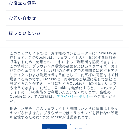
お役立ち資料
お問い合わせ
ほっとひといき
このウェブサイトでは、お客様のコンピューターにCookieを保
サイトマップ
存します。このCookieは、ウェブサイトの利用に関する情報を
収集するために使用され、これによって利用者を記憶できます。
この情報は、ブラウジング環境の改善およびカスタマイズ、およ
プライバシーポリシー
びこのウェブサイトおよび他のメディアでの訪問者に関するアナ
リティクスおよび測定指標を目的として、お客様の同意を得て利
ウェブアクセシビリティポリシー
用されるものです。Cookieは、お客様のご希望に応じて無効に
設定することができ、当社に対するCookie利用の同意もいつで
も撤回できます。ただし、Cookieを無効化すると、このウェブ
当サイト・当社システムについて
サイトの一部の機能をご利用いただけなくなります。当社の
Cookieについての詳細は、
プライバシーポリシー
をご覧くださ
い。
LOGIX NET会員について
拒否した場合、このウェブサイトを訪問したときに情報はトラッ
キングされません。ブラウザーではトラッキングを行わない設定
LOGIX NET会員規約
を記憶するために1つのCookieが使用されます。