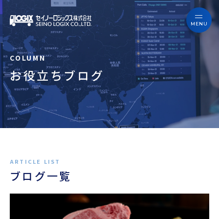
セイノーロジックスを知る
サービス
セイノーロジックスを知る
事例
お役立ちブログ
サービス
お役立ちブログ
事例
よくあるご質問
お役立ちブログ
ニュース
よくあるご質問
企業情報
ブログ一覧
ニュース
会員ログイン