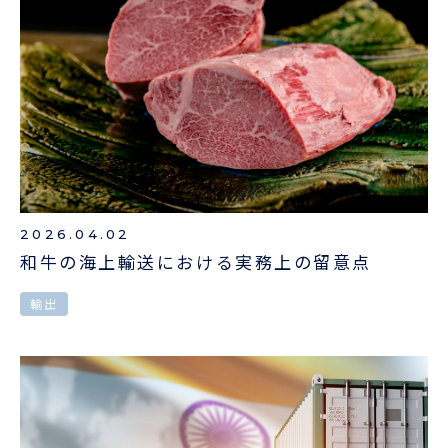
企業情報
本船スケジュール
お役立ち資料
採用情報
ENGLISH
ほっとひといき
本船スケジュール
会員ログイン
2026.04.02
和牛の海上輸送における実務上の留意点
お役立ちメニュー
（輸出）
輸出
お問い合わせ
お役立ち資料